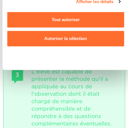
Afficher les détails
consentement à tout moment en cliquant sur l’icône en bas
SOCLES
à gauche de chaque page du site.
L’élève a présenté au moins quatre des
Tout autoriser
sept points de la description
Pour de plus amples informations sur la manière dont nous
personnelle d’une manière complète et
cohérente.
utilisons les cookies et sommes amenés à traiter vos
Autoriser la sélection
données personnelles, vous pouvez consulter notre
Charte d’usage des cookies
et notre
Politique de
confidentialité.
Refuser
L'élève est capable de
3
présenter la méthode qu'il a
appliquée au cours de
l'observation dont il était
chargé de manière
compréhensible et de
répondre à des questions
complémentaires éventuelles.