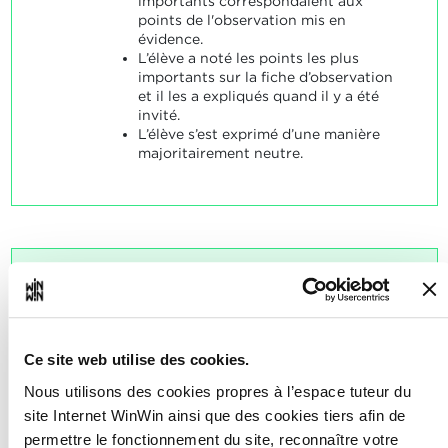
importants correspondaient aux
points de l'observation mis en
évidence.
L’élève a noté les points les plus
importants sur la fiche d’observation
et il les a expliqués quand il y a été
invité.
L’élève s’est exprimé d’une manière
majoritairement neutre.
L’élève est capable d’établir
2
une description personnelle du
bénéficiaire à besoins
Ce site web utilise des cookies.
spécifiques et de la présenter
oralement en se référant aux
Nous utilisons des cookies propres à l’espace tuteur du
site Internet WinWin ainsi que des cookies tiers afin de
critères étudiés en cours.
permettre le fonctionnement du site, reconnaître votre