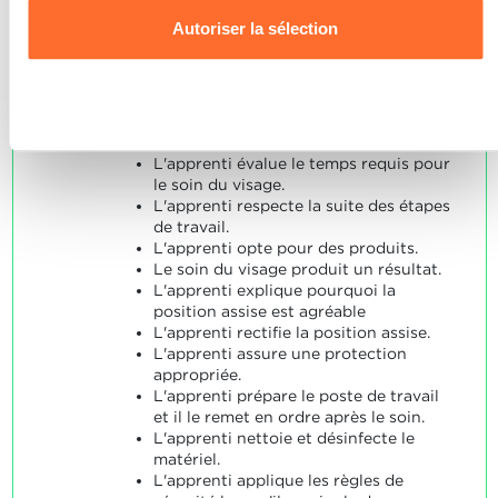
utilisons les cookies et sommes amenés à traiter vos
Note maximale: 24
Autoriser la sélection
données personnelles, vous pouvez consulter notre
Charte d’usage des cookies
et notre
Politique de
confidentialité.
Refuser
INDICATEURS
L'apprenti effectue un soin du visage.
L'apprenti évalue le temps requis pour
le soin du visage.
L'apprenti respecte la suite des étapes
de travail.
L'apprenti opte pour des produits.
Le soin du visage produit un résultat.
L'apprenti explique pourquoi la
position assise est agréable
L'apprenti rectifie la position assise.
L'apprenti assure une protection
appropriée.
L'apprenti prépare le poste de travail
et il le remet en ordre après le soin.
L'apprenti nettoie et désinfecte le
matériel.
L'apprenti applique les règles de