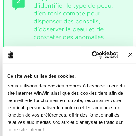
2
d'identifier le type de peau,
d'en tenir compte pour
dispenser des conseils,
d'observer la peau et de
constater des anomalies.
Note maximale: 18
Ce site web utilise des cookies.
INDICATEURS
Nous utilisons des cookies propres à l’espace tuteur du
L'apprenti consulte le fichier clients et
il se réfère à ces informations pour
site Internet WinWin ainsi que des cookies tiers afin de
travailler.
permettre le fonctionnement du site, reconnaître votre
L'apprenti justifie le choix des produits
terminal, personnaliser le contenu et les annonces en
recommandés et désigne le type de
peau respectif.
fonction de vos préférences, offrir des fonctionnalités
L'apprenti attribue un type de peau
relatives aux médias sociaux et d'analyser le trafic sur
sous guidance.
notre site internet.
L'apprenti constate des altérations de