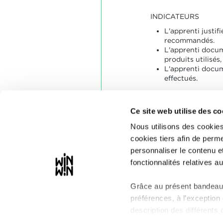
INDICATEURS
L'apprenti justif
recommandés.
L'apprenti docum
produits utilisés
L'apprenti docum
effectués.
SOCLES
Ce site web utilise des co
L'apprenti a prod
fondamentalemen
Nous utilisons des cookies
des produits.
cookies tiers afin de perme
L'apprenti a pro
personnaliser le contenu e
fondamentalemen
fonctionnalités relatives au
Grâce au présent bandeau,
préférences, à l’exception
description des différents 