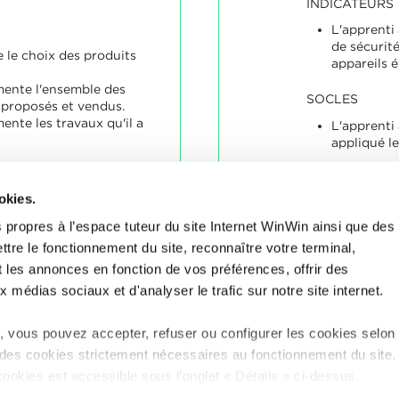
INDICATEURS
L'apprenti 
de sécurité
ie le choix des produits
appareils é
ente l'ensemble des
SOCLES
, proposés et vendus.
ente les travaux qu'il a
L'apprenti
appliqué le
okies.
uit des explications
t correctes à propos
 propres à l’espace tuteur du site Internet WinWin ainsi que des
ttre le fonctionnement du site, reconnaître votre terminal,
duit une documentation
t les annonces en fonction de vos préférences, offrir des
t complète et correcte.
x médias sociaux et d'analyser le trafic sur notre site internet.
 vous pouvez accepter, refuser ou configurer les cookies selon
 des cookies strictement nécessaires au fonctionnement du site
cookies est accessible sous l’onglet « Détails » ci-dessus.