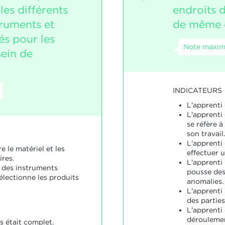
es différents
endroits d
truments et
de même q
sés pour les
Note maxim
sein de
INDICATEURS
L'apprenti 
L'apprenti 
se réfère 
son travail.
L'apprenti
e le matériel et les
effectuer u
res.
L'apprenti 
e des instruments
pousse des 
sélectionne les produits
anomalies.
L'apprenti 
des parties
L'apprenti 
déroulemen
s était complet.