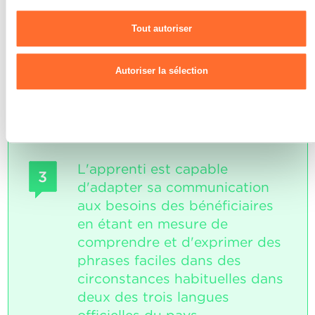
Pour de plus amples informations sur la manière dont nous
L'apprenti a noté la majorité des
utilisons les cookies et sommes amenés à traiter vos données
étapes de la mise en pratique de
Tout autoriser
personnelles, vous pouvez consulter notre
Charte d’usage des
chacune des deux propositions.
cookies
et notre
Politique de confidentialité.
L'apprenti a noté les règles d'hygiène,
de sécurité et d'ergonomie les plus
Autoriser la sélection
importantes.
Refuser
L'apprenti est capable
3
d'adapter sa communication
aux besoins des bénéficiaires
en étant en mesure de
comprendre et d'exprimer des
phrases faciles dans des
circonstances habituelles dans
deux des trois langues