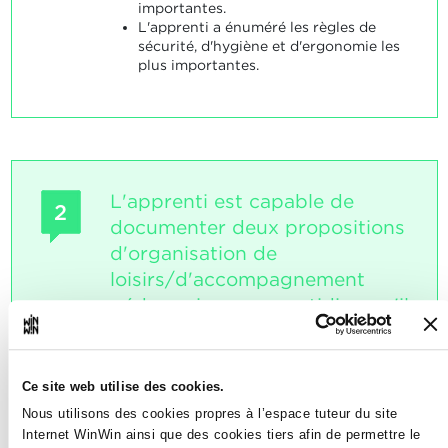
importantes.
L'apprenti a énuméré les règles de
sécurité, d'hygiène et d'ergonomie les
plus importantes.
L'apprenti est capable de
2
documenter deux propositions
d'organisation de
loisirs/d'accompagnement
pédagogique au quotidien qu'il
a pu observer ou mettre en
pratique au sein de l'entreprise
au cours du troisième
Ce site web utilise des cookies.
semestre.
Nous utilisons des cookies propres à l’espace tuteur du site
Internet WinWin ainsi que des cookies tiers afin de permettre le