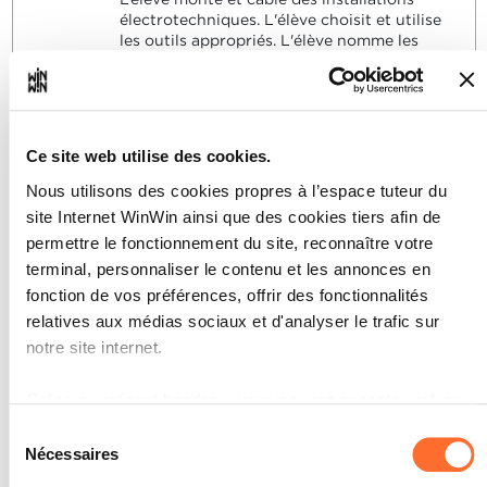
électrotechniques. L'élève choisit et utilise
les outils appropriés. L'élève nomme les
équipements mis en œuvre et les outils
choisis. L'élève corrige les défauts d'une
installation et rétablit son bon
fonctionnement.
Ce site web utilise des cookies.
SOCLES
Nous utilisons des cookies propres à l’espace tuteur du
L'élève a résolu de manière satisfaisante
site Internet WinWin ainsi que des cookies tiers afin de
les problèmes typiques relatifs aux
indicateurs.
permettre le fonctionnement du site, reconnaître votre
terminal, personnaliser le contenu et les annonces en
fonction de vos préférences, offrir des fonctionnalités
relatives aux médias sociaux et d'analyser le trafic sur
notre site internet.
L’élève est capable de
2
compléter le carnet
Grâce au présent bandeau, vous pouvez accepter, refuser
ou configurer les cookies selon vos préférences, à
d’apprentissage donné.
Sélection
l’exception des cookies strictement nécessaires au
Nécessaires
du
Note maximale: 12
fonctionnement du site. Une description des différents
consentement