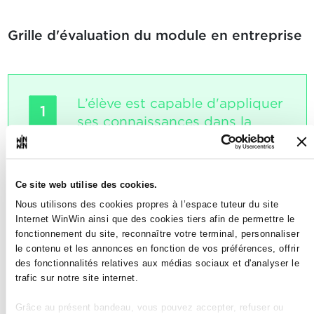
Grille d'évaluation du module en entreprise
L’élève est capable d'appliquer
1
ses connaissances dans la
partie théorique de l’épreuve
intégrée finale.
Ce site web utilise des cookies.
Note maximale: 24
Nous utilisons des cookies propres à l’espace tuteur du site
Internet WinWin ainsi que des cookies tiers afin de permettre le
fonctionnement du site, reconnaître votre terminal, personnaliser
le contenu et les annonces en fonction de vos préférences, offrir
INDICATEURS
des fonctionnalités relatives aux médias sociaux et d'analyser le
L’élève s'informe sur la partie théorique de
trafic sur notre site internet.
l’épreuve intégrée finale. L’élève applique
ce qu'il a appris dans une nouvelle
Grâce au présent bandeau, vous pouvez accepter, refuser ou
situation. L’élève résout des problèmes