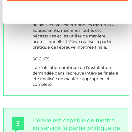
L'élève planifie et réalise les étapes de
Refuser
travail prévues d'une manière autonome et
responsable. L'élève tient compte des
délais. L'élève sélectionne les matériaux,
équipements, machines, outils etc.
nécessaires et les utilise de manière
professionnelle. L'élève réalise la partie
pratique de l’épreuve intégrée finale.
SOCLES
La réalisation pratique de l’installation
demandée dans l’épreuve intégrée finale a
été finalisée de manière appropriée et
complète.
L’élève est capable de mettre
3
en service la partie pratique de