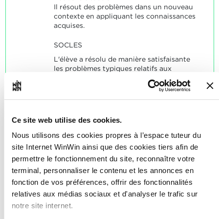
Il résout des problèmes dans un nouveau
contexte en appliquant les connaissances
acquises.
SOCLES
L'élève a résolu de manière satisfaisante
les problèmes typiques relatifs aux
indicateurs
Ce site web utilise des cookies.
Nous utilisons des cookies propres à l’espace tuteur du
L’élève est capable de mettre
2
site Internet WinWin ainsi que des cookies tiers afin de
en place la partie pratique de
permettre le fonctionnement du site, reconnaître votre
l'épreuve intégrée
terminal, personnaliser le contenu et les annonces en
intermédiaire et de la mettre
fonction de vos préférences, offrir des fonctionnalités
en service.
relatives aux médias sociaux et d'analyser le trafic sur
notre site internet.
Note maximale: 24