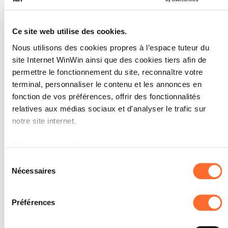
L'élève prend connaissance de
l'ordonnance:
il prend connaissance du contexte
Ce site web utilise des cookies.
légal,
il identifie les produits,
Nous utilisons des cookies propres à l’espace tuteur du
il prend connaissance de la posologie.
site Internet WinWin ainsi que des cookies tiers afin de
L'élève prend connaissance des
permettre le fonctionnement du site, reconnaître votre
circonstances:
il applique une technique
terminal, personnaliser le contenu et les annonces en
d'interrogation ciblée,
fonction de vos préférences, offrir des fonctionnalités
il identifie les problèmes.
relatives aux médias sociaux et d'analyser le trafic sur
notre site internet.
SOCLES
L'élève a correctement pris
Grâce au présent bandeau, vous pouvez accepter, refuser
connaissance de l'ordonnance/des
circonstances dans trois situations sur
ou configurer les cookies selon vos préférences, à
Sélection
cinq.
l’exception des cookies strictement nécessaires au
Nécessaires
du
fonctionnement du site. Une description des différents
consentement
cookies est accessible sous l’onglet « Détails » ci-dessus.
Préférences
Il est précisé que la navigation sur le site et certaines