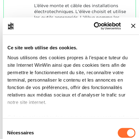
L’élève monte et câble des installations
électrotechniques. L'élève choisit et utilise
les outils appropriés. L'élève nomme les
équipements mis en œuvre et les outils
choisis. L'élève corrige les défauts d'une
installation et rétablit son bon
fonctionnement.
Ce site web utilise des cookies.
SOCLES
Nous utilisons des cookies propres à l’espace tuteur du
L'élève a résolu de manière satisfaisante
site Internet WinWin ainsi que des cookies tiers afin de
les problèmes typiques relatifs aux
permettre le fonctionnement du site, reconnaître votre
indicateurs.
terminal, personnaliser le contenu et les annonces en
fonction de vos préférences, offrir des fonctionnalités
relatives aux médias sociaux et d'analyser le trafic sur
notre site internet.
L’élève est capable de
2
Grâce au présent bandeau, vous pouvez accepter, refuser
compléter le carnet
ou configurer les cookies selon vos préférences, à
Sélection
d’apprentissage donné.
l’exception des cookies strictement nécessaires au
Nécessaires
du