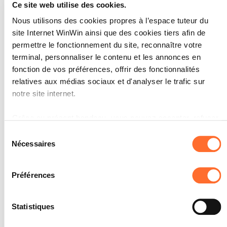
Ce site web utilise des cookies.
L'apprenti est capable d'établir
3
Nous utilisons des cookies propres à l’espace tuteur du
des plans détaillés de voies de
site Internet WinWin ainsi que des cookies tiers afin de
circulation et/ou
permettre le fonctionnement du site, reconnaître votre
d'infrastructures et
terminal, personnaliser le contenu et les annonces en
d'installations à l'extérieur de
fonction de vos préférences, offrir des fonctionnalités
manière compétente.
relatives aux médias sociaux et d'analyser le trafic sur
notre site internet.
Note maximale: 6
Grâce au présent bandeau, vous pouvez accepter, refuser
ou configurer les cookies selon vos préférences, à
Sélection
INDICATEURS
l’exception des cookies strictement nécessaires au
Nécessaires
du
fonctionnement du site. Une description des différents
L'apprenti sait représenter des voies
consentement
de circulation et/ou des
cookies est accessible sous l’onglet « Détails » ci-dessus.
Préférences
infrastructures et des installations
extérieures de manière compétente
Il est précisé que la navigation sur le site et certaines
dans des plans détaillés.
fonctionnalités (ex : lecture de vidéos, partage sur les
L'apprenti rédige les légendes des
Statistiques
plans et des différents éléments de
réseaux sociaux, sauvegarde des préférences de lecture
construction.