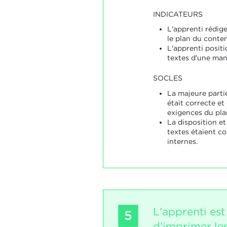
INDICATEURS
L'apprenti rédige
le plan du conte
L'apprenti positi
textes d'une man
SOCLES
La majeure parti
était correcte e
exigences du pla
La disposition et
textes étaient c
internes.
L'apprenti est
5
d'imprimer le