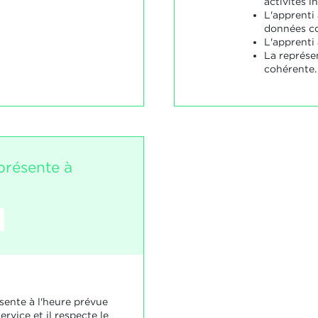
activités i
L'apprenti
données co
L'apprenti 
La représe
cohérente.
présente à
sente à l'heure prévue
ervice et il respecte le