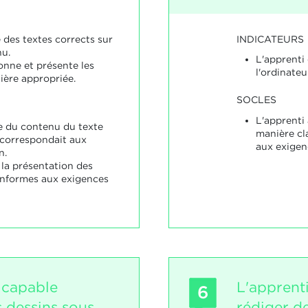
INDICATEURS
 des textes corrects sur
nu.
L'apprenti 
onne et présente les
l'ordinateu
ière appropriée.
SOCLES
L'apprenti 
e du contenu du texte
manière cl
t correspondait aux
aux exigen
n.
 la présentation des
onformes aux exigences
 capable
L'apprent
6
s dessins sous
rédiger d