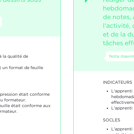
hebdomad
de notes,
l'activité,
et de la d
tâches eff
Note maxim
à la qualité de
t un format de feuille
INDICATEURS
L'apprenti
mpression était conforme
hebdomadai
du formateur.
effectivem
euille était conforme aux
L'apprenti 
ormateur.
SOCLES
L'apprenti 