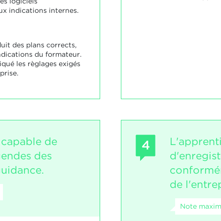
es logiciels
 indications internes.
uit des plans corrects,
dications du formateur.
iqué les règlages exigés
prise.
t capable de
L'apprent
4
gendes des
d'enregist
guidance.
conformém
de l'entre
Note maxim