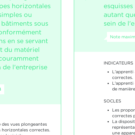
pes horizontales
esquisses 
simples ou
autant qu
 bâtiments sous
sein de l'
conformément
Note maxim
ns en se servant
et du matériel
 couramment
INDICATEURS
n de l'entreprise
L'apprenti
correctes.
L'apprenti 
de manière
4
SOCLES
Les propor
correctes p
La disposit
se des vues plongeantes
représentat
 horizontales correctes.
une appare