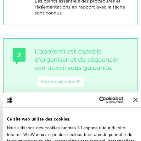
Les points essentiels des procédures et
règlementations en rapport avec la tâche
sont connus.
L’apprenti est capable
2
d’organiser et de séquencer
son travail sous guidance.
Note maximale: 12
INDICATEURS
L'apprenti est capable de : • séquencer son
Ce site web utilise des cookies.
travail • se procurer les informations
Nous utilisons des cookies propres à l’espace tuteur du site
nécessaires à l'accomplissement de sa
Internet WinWin ainsi que des cookies tiers afin de permettre le
tâche • estimer le temps de travail