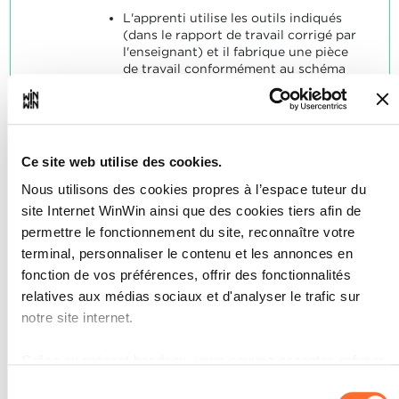
L'apprenti utilise les outils indiqués
(dans le rapport de travail corrigé par
l'enseignant) et il fabrique une pièce
de travail conformément au schéma
indiqué.
SOCLES
L'apprenti a produit une pièce de
Ce site web utilise des cookies.
travail conforme au schéma et aux
tolérances indiquées.
Nous utilisons des cookies propres à l’espace tuteur du
site Internet WinWin ainsi que des cookies tiers afin de
permettre le fonctionnement du site, reconnaître votre
terminal, personnaliser le contenu et les annonces en
fonction de vos préférences, offrir des fonctionnalités
relatives aux médias sociaux et d'analyser le trafic sur
L'apprenti est capable de
3
notre site internet.
sélectionner et de manipuler
les outils, les appareils et les
Grâce au présent bandeau, vous pouvez accepter, refuser
machines requis d'une manière
ou configurer les cookies selon vos préférences, à
Sélection
autonome et compétente, en