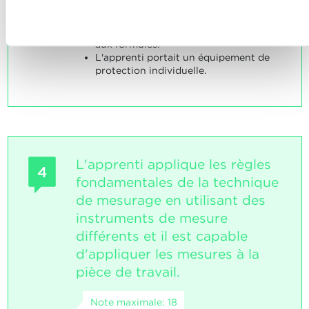
travaux.
confidentialité.
Refuser
Les valeurs caractéristiques
correspondaient aux tableaux et/ou
aux formules.
L'apprenti portait un équipement de
protection individuelle.
L'apprenti applique les règles
4
fondamentales de la technique
de mesurage en utilisant des
instruments de mesure
différents et il est capable
d'appliquer les mesures à la
pièce de travail.
Note maximale: 18