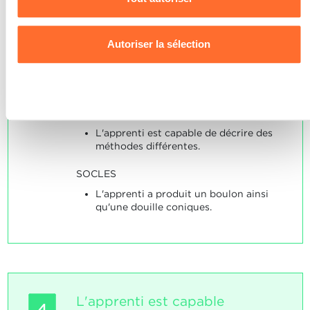
produire des composants
Pour de plus amples informations sur la manière dont nous
coniques sur le tour.
utilisons les cookies et sommes amenés à traiter vos
Autoriser la sélection
données personnelles, vous pouvez consulter notre
Note maximale: 18
Charte d’usage des cookies
et notre
Politique de
confidentialité.
Refuser
INDICATEURS
L'apprenti est capable de décrire des
méthodes différentes.
SOCLES
L'apprenti a produit un boulon ainsi
qu'une douille coniques.
L'apprenti est capable
4