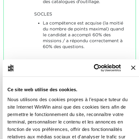
des catalogues d'outillage.
SOCLES
La compétence est acquise (la moitié
du nombre de points maximal) quand
le candidat a accompli 60% des
missions / a répondu correctement à
60% des questions.
L'apprenti est capable
Ce site web utilise des cookies.
2
d'installer des machines à
Nous utilisons des cookies propres à l’espace tuteur du
commande numérique.
site Internet WinWin ainsi que des cookies tiers afin de
permettre le fonctionnement du site, reconnaître votre
Note maximale: 12
terminal, personnaliser le contenu et les annonces en
fonction de vos préférences, offrir des fonctionnalités
relatives aux médias sociaux et d'analyser le trafic sur