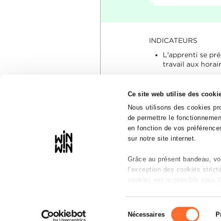
INDICATEURS
L'apprenti se pr
travail aux horai
SOCLES
Ce site web utilise des cooki
L'apprenti était t
Le cas échéant, l'
Nous utilisons des cookies pro
retards d'une ma
de permettre le fonctionnement
en fonction de vos préférences
sur notre site internet.
Grâce au présent bandeau, vou
l’exception des cookies stric
cookies est accessible sous l’
Il est précisé que la navigatio
Sélection
réseaux sociaux, sauvegarde d
Nécessaires
P
du