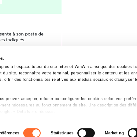
ésente à son poste de
res indiqués.
es.
oujours à l'heure.
apprenti a justifié ses
pres à l’espace tuteur du site Internet WinWin ainsi que des cookies tie
nière cohérente.
 du site, reconnaître votre terminal, personnaliser le contenu et les a
, offrir des fonctionnalités relatives aux médias sociaux et d'analyser le
s pouvez accepter, refuser ou configurer les cookies selon vos préfér
tement nécessaires au fonctionnement du site. Une description des diffé
onglet « Détails » ci-dessus.
n sur le site et certaines fonctionnalités (ex : lecture de vidéos, partage
P
es préférences de lecture vidéo, personnalisation de l’affichage du sit
références
Statistiques
Marketing