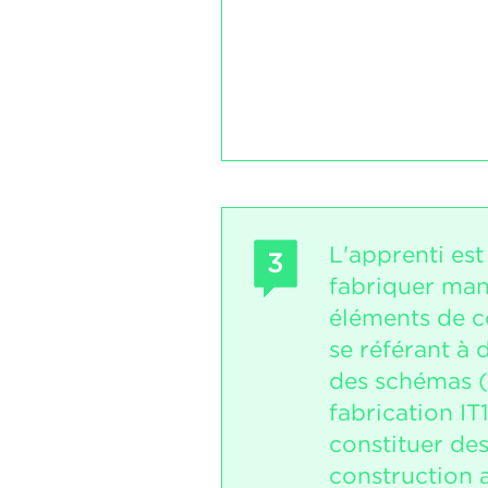
L'apprenti es
3
fabriquer man
éléments de c
se référant à 
des schémas (
fabrication IT
constituer de
construction 