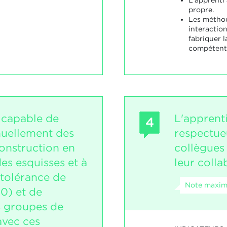
propre.
Les méthod
interactio
fabriquer l
compétent
t capable de
L'apprent
4
uellement des
respectue
onstruction en
collègues
des esquisses et à
leur coll
tolérance de
Note maxima
10) et de
s groupes de
avec ces