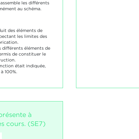
 assemble les différents
mément au schéma.
duit des éléments de
ectant les limites des
rication.
 différents éléments de
ermis de constituer le
uction.
nction était indiquée,
e à 100%.
présente à
es cours. (SE7)