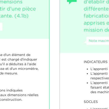
imensions
d'établir 
tir d'une pièce
différent
tante. (4.1b)
fabricatio
apprises e
mission de
Note maxima
se d'un élément de
l est chargé d'indiquer
INDICATEURS
'il a déduites à l'aide
sse et d'un micromètre,
L'apprenti
de mesure.
L'apprenti 
respectives
L'apprenti 
faisant ét
ons indiquées
des machine
aux dimensions réelles
construction.
SOCLES
L'apprenti 