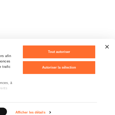
Tout autoriser
rs afin
nnonces
 trafic
Autoriser la sélection
ences, à
Refuser
rents
Déclaration des cookies
 sur les
rotection des données personnelles
e)
Afficher les détails