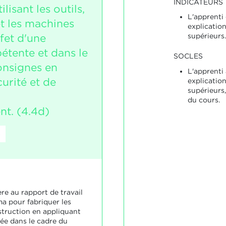
INDICATEURS
lisant les outils,
L'apprenti
et les machines
explicatio
ffet d'une
supérieurs.
tente et dans le
SOCLES
onsignes en
L'apprenti
urité et de
explicatio
supérieurs
du cours.
nt. (4.4d)
8
ère au rapport de travail
ma pour fabriquer les
truction en appliquant
ée dans le cadre du