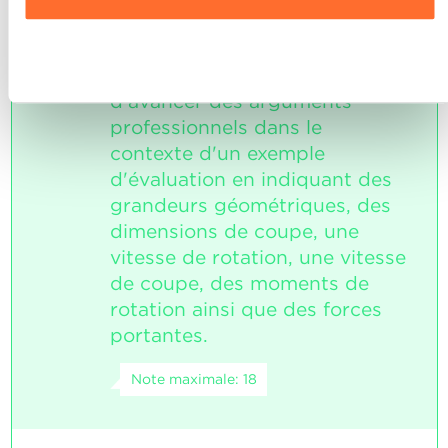
données personnelles, vous pouvez consulter notre
Charte d’usage des cookies
et notre
Politique de
L'élève est capable d'effectuer
confidentialité.
3
Refuser
les calculs correspondants et
d'avancer des arguments
professionnels dans le
contexte d'un exemple
d'évaluation en indiquant des
grandeurs géométriques, des
dimensions de coupe, une
vitesse de rotation, une vitesse
de coupe, des moments de
rotation ainsi que des forces
portantes.
Note maximale: 18