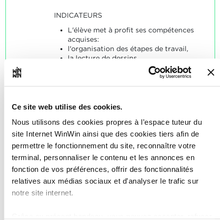
INDICATEURS
L'élève met à profit ses compétences
acquises:
l'organisation des étapes de travail,
la lecture de dessins,
la détermination de coordonnées et de
dimensions de coupe manquantes,
la sélection du matériau.
SOCLES
Ce site web utilise des cookies.
L'élève a fabriqué la pièce de travail
Nous utilisons des cookies propres à l’espace tuteur du
conformément aux indications et en
site Internet WinWin ainsi que des cookies tiers afin de
respectant les règles de sécurité en
permettre le fonctionnement du site, reconnaître votre
vigueur.
terminal, personnaliser le contenu et les annonces en
fonction de vos préférences, offrir des fonctionnalités
relatives aux médias sociaux et d'analyser le trafic sur
notre site internet.
L'élève est capable
Grâce au présent bandeau, vous pouvez accepter, refuser