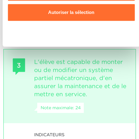
Pour de plus amples informations sur la manière dont nous
utilisons les cookies et sommes amenés à traiter vos
L'élève a convenablement répondu
Autoriser la sélection
aux énoncés typiques dans le contexte
données personnelles, vous pouvez consulter notre
des indicateurs.
Charte d’usage des cookies
et notre
Politique de
confidentialité.
Refuser
L'élève est capable de monter
3
ou de modifier un système
partiel mécatronique, d'en
assurer la maintenance et de le
mettre en service.
Note maximale: 24
INDICATEURS