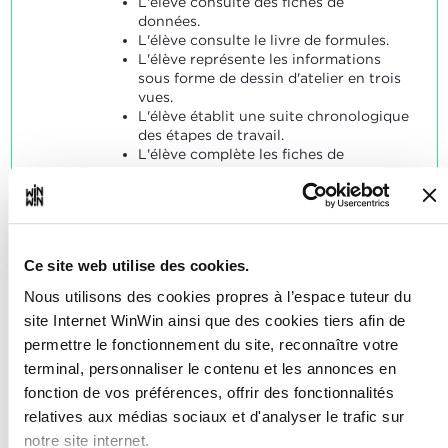
L'élève consulte des fiches de
données.
L'élève consulte le livre de formules.
L'élève représente les informations
sous forme de dessin d'atelier en trois
vues.
L'élève établit une suite chronologique
des étapes de travail.
L'élève complète les fiches de
rapports.
SOCLES
L'élève a convenablement répondu
aux énoncés typiques dans le contexte
Ce site web utilise des cookies.
des indicateurs.
Nous utilisons des cookies propres à l’espace tuteur du
site Internet WinWin ainsi que des cookies tiers afin de
permettre le fonctionnement du site, reconnaître votre
terminal, personnaliser le contenu et les annonces en
fonction de vos préférences, offrir des fonctionnalités
L'élève est capable de
relatives aux médias sociaux et d'analyser le trafic sur
2
fabriquer des pièces détachées
notre site internet.