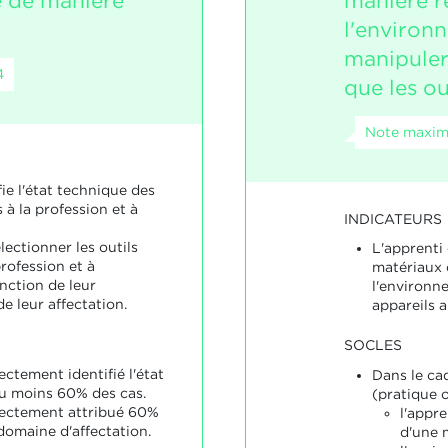
e de manière
manière r
l'environ
manipuler 
4
que les ou
Note maxima
fie l'état technique des
 à la profession et à
INDICATEURS
lectionner les outils
L'apprenti
profession et à
matériaux 
onction de leur
l'environn
e leur affectation.
appareils a
SOCLES
ectement identifié l'état
Dans le cad
au moins 60% des cas.
(pratique 
rectement attribué 60%
l'appr
 domaine d'affectation.
d'une 