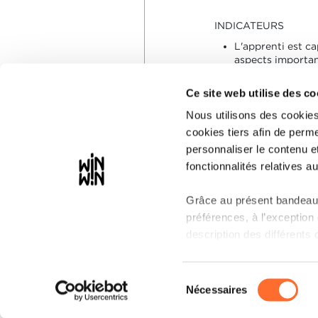
INDICATEURS
L'apprenti est ca
aspects important
sécurité au cours
préparatoire d'un
Ce site web utilise des co
Nous utilisons des cookies
SOCLES
cookies tiers afin de perme
60% des indicati
personnaliser le contenu e
fonctionnalités relatives au
Grâce au présent bandeau,
préférences, à l’exception
description des différents 
Il est précisé que la naviga
Sélection
partage sur les réseaux so
Nécessaires
du
de l’affichage du site) pe
consentement