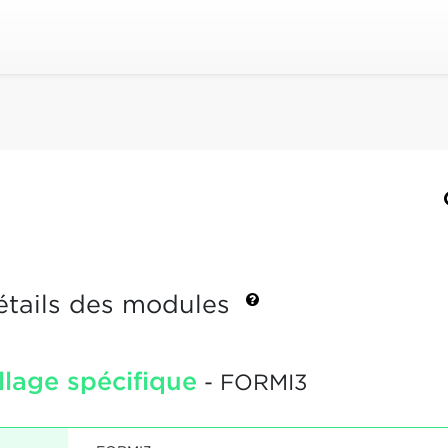
étails des modules
illage spécifique
- FORMI3