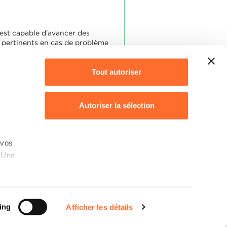
 est capable d'avancer des
pertinents en cas de problème
es travaux en équipe.
Tout autoriser
reste pertinent en cas de
 d'opinion au cours des
Autoriser la sélection
Refuser
 vos
. Une
Déclaration des cookies
s,
rotection des données personnelles
sation
ing
Afficher les détails
ookies