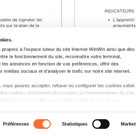
INDICATEURS
pable de signaler les
L'apprenti
s sur le plan de la
arguments 
 de la phase
au cours d
 travail.
okies.
SOCLES
 propres à l’espace tuteur du site Internet WinWin ainsi que des
L'apprenti 
ttre le fonctionnement du site, reconnaître votre terminal,
ons étaient appropriées.
divergence
t les annonces en fonction de vos préférences, offrir des
travaux.
x médias sociaux et d'analyser le trafic sur notre site internet.
 vous pouvez accepter, refuser ou configurer les cookies selon
 des cookies strictement nécessaires au fonctionnement du site
cookies est accessible sous l’onglet « Détails » ci-dessus.
tion sur le site et certaines fonctionnalités (ex : lecture de vidéo
P
ciaux, sauvegarde des préférences de lecture vidéo, personnali
Préférences
Statistiques
Market
uvent être affectées en cas de refus de tous les cookies ou des c