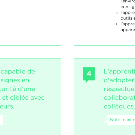
l'envi
consig
l'appre
outils 
l'appre
appare
t capable de
L'apprent
4
nsignes en
d'adopter
curité d'une
respectue
 et ciblée avec
collabora
eurs.
collègues.
Note maxim