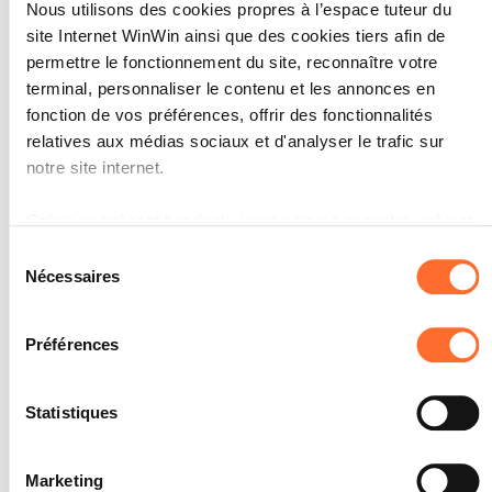
Nous utilisons des cookies propres à l’espace tuteur du
d'entretien de même que sa mise en
œuvre d'une manière correcte à au
site Internet WinWin ainsi que des cookies tiers afin de
moins 60%.
permettre le fonctionnement du site, reconnaître votre
terminal, personnaliser le contenu et les annonces en
fonction de vos préférences, offrir des fonctionnalités
relatives aux médias sociaux et d'analyser le trafic sur
notre site internet.
L'apprenti est capable de
3
Grâce au présent bandeau, vous pouvez accepter, refuser
décrire l'activité dont il est
ou configurer les cookies selon vos préférences, à
Sélection
chargé.
l’exception des cookies strictement nécessaires au
Nécessaires
du
fonctionnement du site. Une description des différents
consentement
Note maximale: 12
cookies est accessible sous l’onglet « Détails » ci-dessus.
Préférences
Il est précisé que la navigation sur le site et certaines
INDICATEURS
fonctionnalités (ex : lecture de vidéos, partage sur les
Statistiques
réseaux sociaux, sauvegarde des préférences de lecture
L'apprenti décrit une activité
vidéo, personnalisation de l’affichage du site) peuvent être
professionnelle spécifique, dont il a été
chargé.
Marketing
affectées en cas de refus de tous les cookies ou des