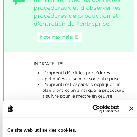
procéduraux et d'observer les
procédures de production et
d'entretien de l'entreprise.
Note maximale: 18
INDICATEURS
L'apprenti décrit les procédures
appliquées au sein de son entreprise.
L'apprenti est capable d'expliquer un
plan d'entretien ainsi que la procédure
à suivre pour le mettre en œuvre.
SOCLES
L'apprenti a décrit une procédure
d'une manière correcte à au moins
60%.
Ce site web utilise des cookies.
L'apprenti a expliqué un plan