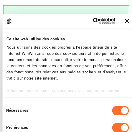
L'apprenti est capable de
5
distinguer le matériel pour les
zones à l'intérieur de celui
Ce site web utilise des cookies.
pour les zones à l'extérieur et
d'opter pour du matériel dans
Nous utilisons des cookies propres à l’espace tuteur du site
Internet WinWin ainsi que des cookies tiers afin de permettre le
le cadre de la mission, en
fonctionnement du site, reconnaître votre terminal, personnaliser
tenant compte de l'aspect du
le contenu et les annonces en fonction de vos préférences, offrir
contexte local.
des fonctionnalités relatives aux médias sociaux et d'analyser le
trafic sur notre site internet.
Note maximale: 6
Grâce au présent bandeau, vous pouvez accepter, refuser ou
configurer les cookies selon vos préférences, à l’exception des
cookies strictement nécessaires au fonctionnement du site. Une
Sélection
description des différents cookies est accessible sous l’onglet «
INDICATEURS
Nécessaires
du
Détails » ci-dessus.
L'apprenti connaît les propriétés des
consentement
différents matériaux et il prépare les
Préférences
Il est précisé que la navigation sur le site et certaines
matériaux correspondants.