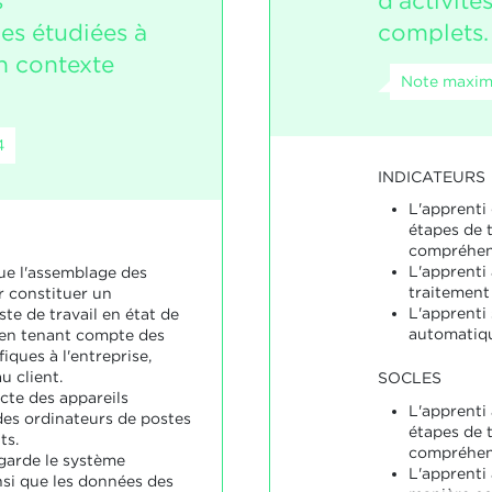
s
d'activité
es étudiées à
complets.
n contexte
Note maxima
4
INDICATEURS
L'apprenti
étapes de 
compréhens
L'apprenti 
tue l'assemblage des
traitement 
 constituer un
L'apprenti 
te de travail en état de
automatiq
en tenant compte des
iques à l'entreprise,
u client.
SOCLES
cte des appareils
L'apprenti
des ordinateurs de postes
étapes de t
ts.
compréhens
garde le système
L'apprenti
nsi que les données des