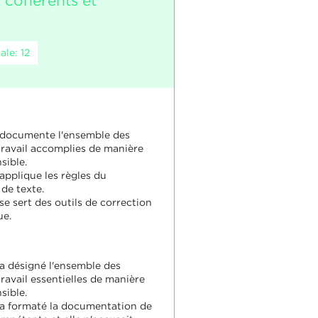
s cohérents et
le: 12
 documente l'ensemble des
travail accomplies de manière
ible.
applique les règles du
de texte.
se sert des outils de correction
ue.
 a désigné l'ensemble des
ravail essentielles de manière
ible.
 a formaté la documentation de