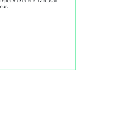
mpétente et elle n'accusait
eur.