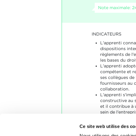
Note maximale: 2
INDICATEURS
L'apprenti connaî
dispositions inte
règlements de l'
les bases du droit
L'apprenti adopt
compétente et re
ses collègues de t
fournisseurs au c
collaboration.
L'apprenti s'imp
constructive au 
et il contribue à
sein de l'entrepri
L'apprenti gère 
manière construc
Ce site web utilise des co
Nous utilisons des cookies
SOCLES