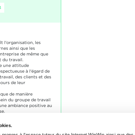
4
t l'organisation, les
rnes ainsi que les
entreprise de même que
 du travail.
e une attitude
spectueuse à l'égard de
ravail, des clients et des
ours de leur
lique de manière
sein du groupe de travail
 une ambiance positive au
se.
les commentaires de
tive.
okies.
 propres à l’espace tuteur du site Internet WinWin ainsi que des