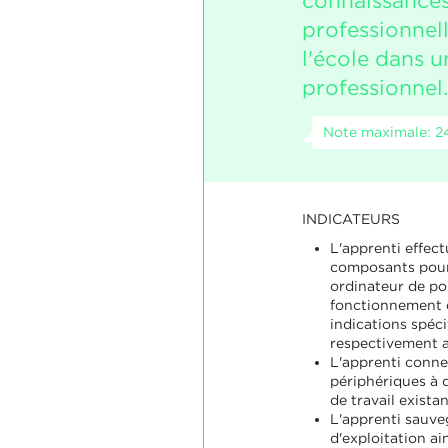
connaissance
professionnell
l'école dans u
professionnel.
Note maximale: 2
INDICATEURS
L'apprenti effec
composants pour
ordinateur de pos
fonctionnement 
indications spécif
respectivement a
L'apprenti conne
périphériques à 
de travail existan
L'apprenti sauve
d'exploitation ai