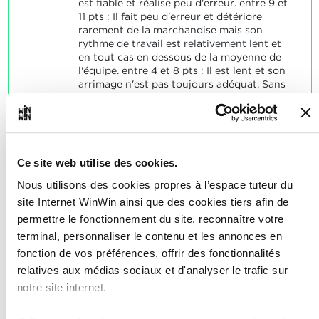
est fiable et réalise peu d'erreur. entre 9 et
11 pts : Il fait peu d'erreur et détériore
rarement de la marchandise mais son
rythme de travail est relativement lent et
en tout cas en dessous de la moyenne de
l'équipe. entre 4 et 8 pts : Il est lent et son
arrimage n'est pas toujours adéquat. Sans
intervention de ses collègues ou
supérieurs, des chargements seraient en
péril. Il gaspille les capacités de
chargement disponibles. entre 0 et 3 pts :
Il est incapable de charger correctement
Ce site web utilise des cookies.
car il ne sait pas utiliser tous les moyens
mis à sa disposition et il occasionne des
Nous utilisons des cookies propres à l’espace tuteur du
casses régulières. Son manque de savoir-
site Internet WinWin ainsi que des cookies tiers afin de
faire rend son travail peu sûr et délicat. Il
permettre le fonctionnement du site, reconnaître votre
faut encore constamment être avec lui
pour assurer les tâches.
terminal, personnaliser le contenu et les annonces en
fonction de vos préférences, offrir des fonctionnalités
relatives aux médias sociaux et d'analyser le trafic sur
notre site internet.