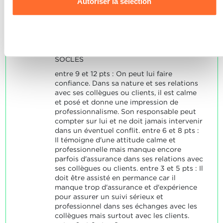
Autoriser la sélection
Il sait à partir de quand il est
données personnelles, vous pouvez consulter notre
préférable d'en recourrir à son
Charte d’usage des cookies
et notre
Politique de
supérieur.
confidentialité.
Il pense toujours à l'intérêt de son
Refuser
entreprise.
SOCLES
entre 9 et 12 pts : On peut lui faire
confiance. Dans sa nature et ses relations
avec ses collègues ou clients, il est calme
et posé et donne une impression de
professionnalisme. Son responsable peut
compter sur lui et ne doit jamais intervenir
dans un éventuel conflit. entre 6 et 8 pts :
Il témoigne d'une attitude calme et
professionnelle mais manque encore
parfois d'assurance dans ses relations avec
ses collègues ou clients. entre 3 et 5 pts : Il
doit être assisté en permance car il
manque trop d'assurance et d'expérience
pour assurer un suivi sérieux et
professionnel dans ses échanges avec les
collègues mais surtout avec les clients.