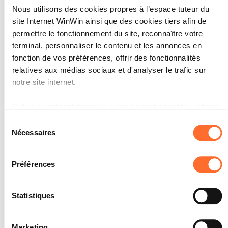
Nous utilisons des cookies propres à l’espace tuteur du
site Internet WinWin ainsi que des cookies tiers afin de
permettre le fonctionnement du site, reconnaître votre
terminal, personnaliser le contenu et les annonces en
L’apprenti est capable de
fonction de vos préférences, offrir des fonctionnalités
4
compléter régulièrement son
relatives aux médias sociaux et d'analyser le trafic sur
carnet d’apprentissage.
notre site internet.
Note maximale: 12
Grâce au présent bandeau, vous pouvez accepter, refuser
ou configurer les cookies selon vos préférences, à
Sélection
l’exception des cookies strictement nécessaires au
Nécessaires
du
fonctionnement du site. Une description des différents
consentement
INDICATEURS
cookies est accessible sous l’onglet « Détails » ci-dessus.
Préférences
Le carnet d’apprentissage est
régulièrement mis à jour (par exemple
Il est précisé que la navigation sur le site et certaines
avec des documents, des rapports
fonctionnalités (ex : lecture de vidéos, partage sur les
etc.).
Statistiques
réseaux sociaux, sauvegarde des préférences de lecture
SOCLES
vidéo, personnalisation de l’affichage du site) peuvent être
Marketing