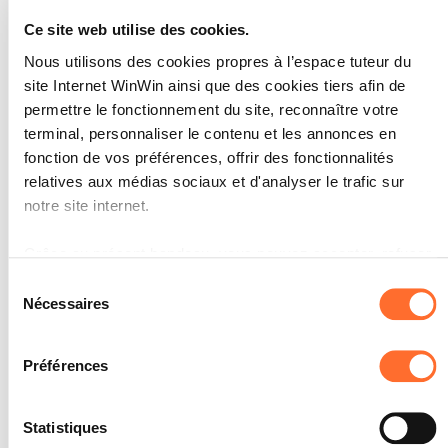
Ce site web utilise des cookies.
Nous utilisons des cookies propres à l’espace tuteur du
site Internet WinWin ainsi que des cookies tiers afin de
L’apprenti est capable de
4
permettre le fonctionnement du site, reconnaître votre
compléter régulièrement son
terminal, personnaliser le contenu et les annonces en
carnet d’apprentissage.
fonction de vos préférences, offrir des fonctionnalités
relatives aux médias sociaux et d'analyser le trafic sur
Note maximale: 12
notre site internet.
Grâce au présent bandeau, vous pouvez accepter, refuser
INDICATEURS
ou configurer les cookies selon vos préférences, à
Sélection
l’exception des cookies strictement nécessaires au
Nécessaires
Le carnet d’apprentissage est
du
régulièrement mis à jour (par exemple
fonctionnement du site. Une description des différents
consentement
avec des documents, des rapports
cookies est accessible sous l’onglet « Détails » ci-dessus.
etc.).
Préférences
Il est précisé que la navigation sur le site et certaines
SOCLES
fonctionnalités (ex : lecture de vidéos, partage sur les
Statistiques
Le carnet d’apprentissage est
réseaux sociaux, sauvegarde des préférences de lecture