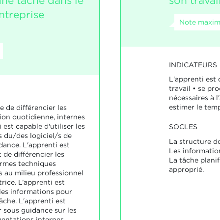
une tâche dans le
son travai
ntreprise
Note maxima
INDICATEURS
L'apprenti est
travail • se pr
nécessaires à 
estimer le temp
e de différencier les
ion quotidienne, internes
 est capable d'utiliser les
SOCLES
s du/des logiciel/s de
La structure d
idance. L'apprenti est
Les information
 de différencier les
La tâche planif
termes techniques
approprié.
s au milieu professionnel
rice. L’apprenti est
 les informations pour
âche. L'apprenti est
r sous guidance sur les
entations internes.