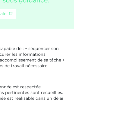
l sous guidance.
le: 12
 capable de : • séquencer son
ocurer les informations
l'accomplissement de sa tâche •
s de travail nécessaire
onnée est respectée.
s pertinentes sont recueillies.
iée est réalisable dans un délai