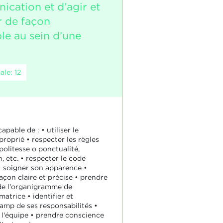
ication et d’agir et
r de façon
le au sein d’une
le: 12
apable de : • utiliser le
roprié • respecter les règles
politesse o ponctualité,
 etc. • respecter le code
• soigner son apparence •
açon claire et précise • prendre
de l'organigramme de
matrice • identifier et
hamp de ses responsabilités •
s l'équipe • prendre conscience