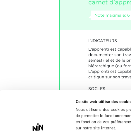
carnet d’appr
Note maximale: 6
INDICATEURS
L'apprenti est capabl
documenter son trava
semestriel et de le p
hiérarchique (ou for
L'apprenti est capab
critique sur son trav
SOCLES
La documentation est 
Ce site web utilise des cooki
Le rapport semestrie
contient les informat
Nous utilisons des cookies pro
Lors d’un entretien p
de permettre le fonctionnement
frappantes sont cons
en fonction de vos préférences
sur notre site internet.