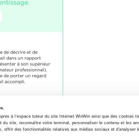
entissage.
e de décrire et de
il dans un rapport
résenter à son supérieur
mateur professionnel).
le de porter un regard
ail accompli.
soignée et lisible.
es.
l est compréhensible et
ions essentielles.
pres à l’espace tuteur du site Internet WinWin ainsi que des cookies tie
rofessionnel, les erreurs
 du site, reconnaître votre terminal, personnaliser le contenu et les a
tatées.
, offrir des fonctionnalités relatives aux médias sociaux et d'analyser le