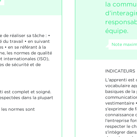
la commun
d’interagi
responsab
équipe.
 de réaliser sa tâche : •
té du travail • en suivant
Note maxima
s • en se référant à la
ne, les normes de qualité
et internationales (ISO),
es de sécurité et de
INDICATEURS
L'apprenti est c
vocabulaire app
basiques de la 
nti est complet et soigné.
communication,
espectées dans la plupart
vestimentaire 
s'exprimer de f
 les normes sont
connaissance 
l'entreprise for
respecter le c
s'intégrer dan