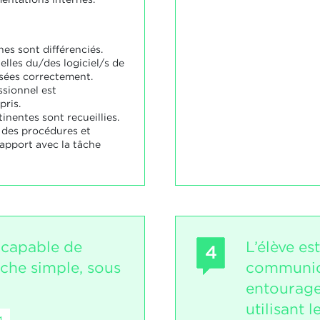
es sont différenciés.
elles du/des logiciel/s de
lisées correctement.
ssionnel est
ris.
inentes sont recueillies.
s des procédures et
apport avec la tâche
 capable de
L’élève es
4
âche simple, sous
communiq
entourage
utilisant 
4