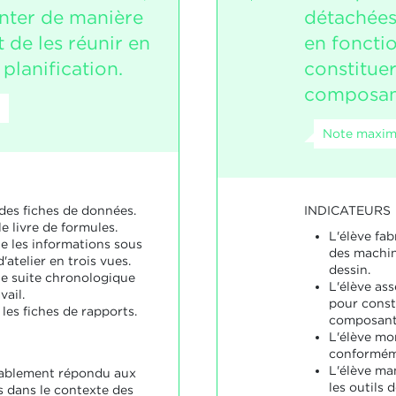
enter de manière
détachées
 de les réunir en
en foncti
 planification.
constitue
composan
Note maxima
INDICATEURS
 des fiches de données.
le livre de formules.
L'élève fab
te les informations sous
des machi
'atelier en trois vues.
dessin.
ne suite chronologique
L'élève as
vail.
pour const
les fiches de rapports.
composant
L'élève mo
conformém
L'élève ma
nablement répondu aux
les outils
 dans le contexte des