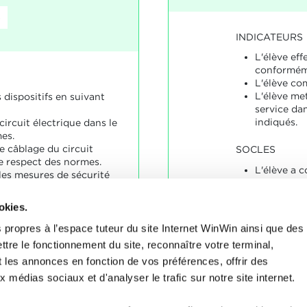
8
INDICATEURS
L'élève ef
conformém
L'élève co
L'élève met
 dispositifs en suivant
service dan
indiqués.
circuit électrique dans le
es.
le câblage du circuit
SOCLES
le respect des normes.
L'élève a 
les mesures de sécurité
énoncés ty
indicateurs
okies.
 propres à l’espace tuteur du site Internet WinWin ainsi que des
nablement répondu aux
ttre le fonctionnement du site, reconnaître votre terminal,
 dans le contexte des
t les annonces en fonction de vos préférences, offrir des
x médias sociaux et d'analyser le trafic sur notre site internet.