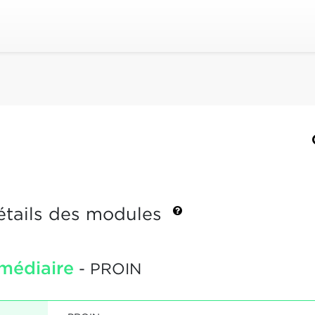
étails des modules
rmédiaire
- PROIN