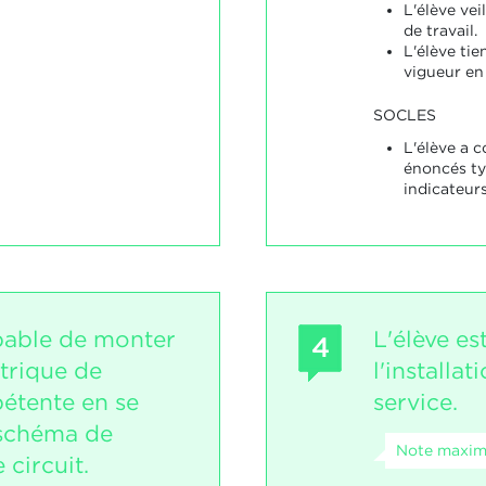
L'élève vei
de travail.
L'élève ti
vigueur en
SOCLES
L'élève a 
énoncés ty
indicateurs
apable de monter
L'élève es
4
ctrique de
l'installa
étente en se
service.
 schéma de
Note maxima
circuit.