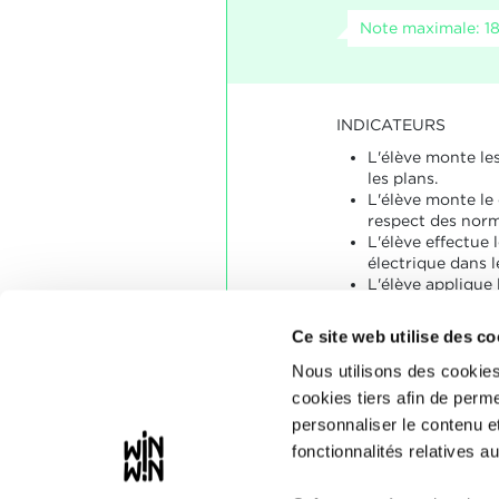
Note maximale: 1
INDICATEURS
L'élève monte les
les plans.
L'élève monte le 
respect des norm
L'élève effectue 
électrique dans 
L'élève applique 
de rigueur.
Ce site web utilise des co
SOCLES
Nous utilisons des cookies
L'élève a conve
cookies tiers afin de perme
énoncés typiques
personnaliser le contenu e
indicateurs.
fonctionnalités relatives au