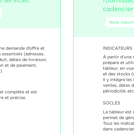
 services.
fournisseu
cadencier
Note maxim
INDICATEURS
ne demande d’offre et
 essentiels (adresses,
À partir d’une 
uit, délais de livraison,
prépare et uti
on et de paiement,
tableur, en vu
.)
et des stocks (
Il y intègre le
ventes, dates 
périodicité, etc.
st complète et est
e et précise.
SOCLES
Le tableur est
permet de gér
Tous les indica
dans cadencier