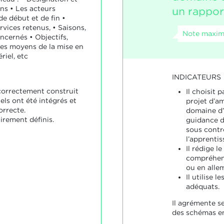
ns • Les acteurs
un rapport
e début et de fin •
vices retenus, • Saisons,
Note maxima
ncernés • Objectifs,
Les moyens de la mise en
iel, etc
INDICATEURS
 correctement construit
Il choisit
iels ont été intégrés et
projet d’a
orrecte.
domaine d’a
airement définis.
guidance d
sous contrô
l’apprentis
Il rédige l
compréhens
ou en alle
Il utilise 
adéquats.
Il agrémente s
des schémas en 