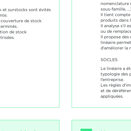
nomenclature (
sous-famille, …)
 et surstocks sont évités
Il tient compt
nte.
produits dans l
 couverture de stock
Il analyse s’il 
terminés.
ou de remplace
tion de stock
Il propose des
trisées.
linéaire perme
d’améliorer la r
SOCLES
Le linéaire a é
typologie des p
l’entreprise.
Les règles d’i
et de déréfér
appliquées.