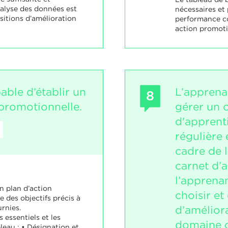
alyse des données est
nécessaires et 
sitions d’amélioration
performance c
action promoti
pable d’établir un
L’apprena
8
 promotionnelle.
gérer un 
d'apprent
régulière 
cadre de 
carnet d’
l’apprena
n plan d’action
choisir et
e des objectifs précis à
d’amélior
rnies.
s essentiels et les
domaine d’
leau : • Désignation et