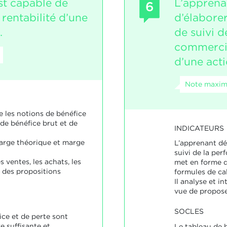
st capable de
L’apprena
6
 rentabilité d’une
d’élabore
.
de suivi 
commercia
d’une act
Note maxim
e les notions de bénéfice
 de bénéfice brut et de
INDICATEURS
marge théorique et marge
L’apprenant dé
suivi de la pe
 ventes, les achats, les
met en forme d
ait des propositions
formules de cal
Il analyse et i
vue de propose
SOCLES
ice et de perte sont
e suffisante et
Le tableau de 