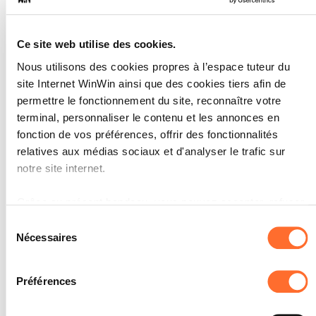
nommé les étapes essentielles à la
réalisation de la tâche imposée.
La planification a été vérifiée et
Ce site web utilise des cookies.
d’éventuelles erreurs ont été redressées.
Le temps imparti a été respecté.
Nous utilisons des cookies propres à l’espace tuteur du
site Internet WinWin ainsi que des cookies tiers afin de
permettre le fonctionnement du site, reconnaître votre
terminal, personnaliser le contenu et les annonces en
fonction de vos préférences, offrir des fonctionnalités
Faire des choix parmi des
3
relatives aux médias sociaux et d'analyser le trafic sur
alternatives L’apprenti est
notre site internet.
capable de justifier son choix
lors de l’exécution des tâches.
Grâce au présent bandeau, vous pouvez accepter, refuser
ou configurer les cookies selon vos préférences, à
Sélection
Note maximale: 6
l’exception des cookies strictement nécessaires au
Nécessaires
du
fonctionnement du site. Une description des différents
consentement
cookies est accessible sous l’onglet « Détails » ci-dessus.
Préférences
INDICATEURS
Il est précisé que la navigation sur le site et certaines
L’élève commente les alternatives