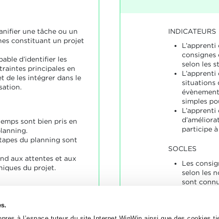
INDICATEURS
lanifier une tâche ou un
es constituant un projet
L’apprenti 
consignes 
able d’identifier les
selon les s
traintes principales en
L’apprenti
 de les intégrer dans le
situations
sation.
évènements
simples pou
L’apprenti
d’améliora
temps sont bien pris en
participe 
lanning.
étapes du planning sont
SOCLES
nd aux attentes et aux
Les consig
niques du projet.
selon les 
sont connu
Les risque
sont analy
es.
sont propo
Des amélio
pres à l’espace tuteur du site Internet WinWin ainsi que des cookies tie