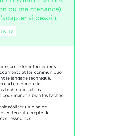
ter des informations
on ou maintenance)
d’adapter si besoin.
le: 18
interprète les informations
documents et les communique
ant le langage technique.
 prend en compte les
ns techniques et les
s pour mener à bien les tâches
sait réaliser un plan de
ce en tenant compte des
des ressources.