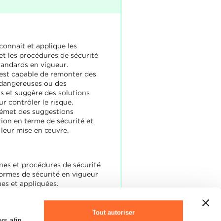
connait et applique les
et les procédures de sécurité
tandards en vigueur.
 est capable de remonter des
 dangereuses ou des
 et suggère des solutions
r contrôler le risque.
 émet des suggestions
tion en terme de sécurité et
à leur mise en œuvre.
nes et procédures de sécurité
normes de sécurité en vigueur
es et appliquées.
s et les problèmes de sécurité
sés et des actions correctives
sées.
Tout autoriser
rations en terme de sécurité
rs afin