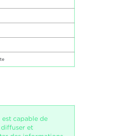
ite
i est capable de
 diffuser et