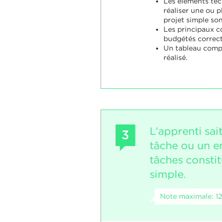
Les éléments tec
réaliser une ou p
projet simple sont
Les principaux 
budgétés correc
Un tableau compa
réalisé.
L’apprenti sait
3
tâche ou un e
tâches constit
simple.
Note maximale: 12