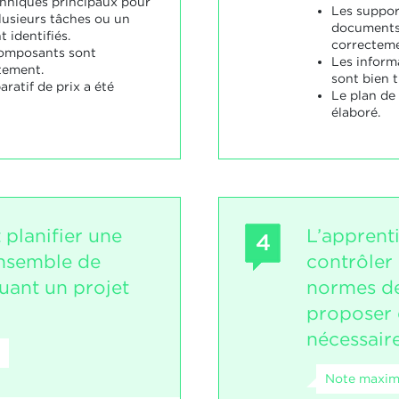
hniques principaux pour
Les support
lusieurs tâches ou un
documents 
 identifiés.
correctemen
composants sont
Les inform
tement.
sont bien t
ratif de prix a été
Le plan de
élaboré.
 planifier une
L’apprent
4
nsemble de
contrôler 
uant un projet
normes de
proposer 
nécessaire
Note maxima