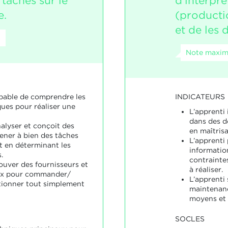
tâches sur le
d’interpré
e.
(producti
et de les 
8
Note maxima
INDICATEURS
apable de comprendre les
ues pour réaliser une
L’apprenti 
dans des 
nalyser et conçoit des
en maîtris
ner à bien des tâches
L’apprenti
t en déterminant les
informatio
.
contrainte
rouver des fournisseurs et
à réaliser.
ix pour commander/
L’apprenti 
tionner tout simplement
maintenan
moyens et 
SOCLES