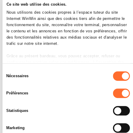
Ce site web utilise des cookies.
Nous utilisons des cookies propres à l’espace tuteur du site
Internet WinWin ainsi que des cookies tiers afin de permettre le
fonctionnement du site, reconnaître votre terminal, personnaliser
le contenu et les annonces en fonction de vos préférences, offrir
L’apprenti est capable de
4
des fonctionnalités relatives aux médias sociaux et d'analyser le
compléter régulièrement son
trafic sur notre site internet.
carnet d’apprentissage.
Grâce au présent bandeau, vous pouvez accepter, refuser ou
Note maximale: 12
configurer les cookies selon vos préférences, à l’exception des
cookies strictement nécessaires au fonctionnement du site. Une
Sélection
description des différents cookies est accessible sous l’onglet «
Nécessaires
du
Détails » ci-dessus.
consentement
INDICATEURS
Préférences
Il est précisé que la navigation sur le site et certaines
Le carnet d’apprentissage est
fonctionnalités (ex : lecture de vidéos, partage sur les réseaux
régulièrement mis à jour (par exemple
sociaux, sauvegarde des préférences de lecture vidéo,
avec des documents, des rapports
Statistiques
personnalisation de l’affichage du site) peuvent être affectées en
etc.).
cas de refus de tous les cookies ou des cookies non nécessaires.
SOCLES
Marketing
Vous avez la possibilité de modifier ou retirer votre consentement