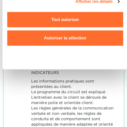
Afficher les détails
est capable de présenter l’offre
consentement à tout moment en cliquant sur l’icône en bas
établie de manière
à gauche de chaque page du site.
Tout autoriser
convaincante et
Pour de plus amples informations sur la manière dont nous
professionnelle dans le cadre
utilisons les cookies et sommes amenés à traiter vos
d’un entretien avec le client.
Autoriser la sélection
données personnelles, vous pouvez consulter notre
Charte d’usage des cookies
et notre
Politique de
Note maximale: 12
confidentialité.
Refuser
INDICATEURS
Les informations pratiques sont
présentées au client.
Le programme du circuit est expliqué.
L’entretien avec le client se déroule de
manière polie et orientée client.
Les règles générales de la communication
verbale et non verbale, les règles de
conduite et de comportement sont
appliquées de manière adaptée et orienté