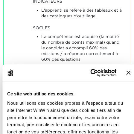
INDICATEURS
L'apprenti se réfère à des tableaux et à
des catalogues d'outillage.
SOCLES
La compétence est acquise (la moitié
du nombre de points maximal) quand
le candidat a accompli 60% des
missions / a répondu correctement à
60% des questions.
Ce site web utilise des cookies.
L'apprenti est capable
2
Nous utilisons des cookies propres à l’espace tuteur du
d'installer des machines à
site Internet WinWin ainsi que des cookies tiers afin de
commande numérique.
permettre le fonctionnement du site, reconnaître votre
terminal, personnaliser le contenu et les annonces en
Note maximale: 12
fonction de vos préférences, offrir des fonctionnalités