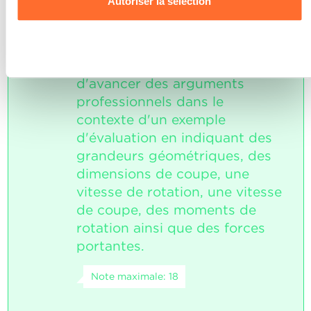
Autoriser la sélection
données personnelles, vous pouvez consulter notre
Charte d’usage des cookies
et notre
Politique de
confidentialité.
L'élève est capable d'effectuer
Refuser
3
les calculs correspondants et
d'avancer des arguments
professionnels dans le
contexte d'un exemple
d'évaluation en indiquant des
grandeurs géométriques, des
dimensions de coupe, une
vitesse de rotation, une vitesse
de coupe, des moments de
rotation ainsi que des forces
portantes.
Note maximale: 18