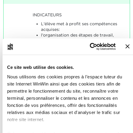
INDICATEURS
L'élève met à profit ses compétences
acquises:
l'organisation des étapes de travail,
la lecture de dessins,
la détermination de coordonnées et de
dimensions de coupe manquantes,
la sélection du matériau.
Ce site web utilise des cookies.
SOCLES
Nous utilisons des cookies propres à l’espace tuteur du
L'élève a fabriqué la pièce de travail
site Internet WinWin ainsi que des cookies tiers afin de
conformément aux indications et en
respectant les règles de sécurité en
permettre le fonctionnement du site, reconnaître votre
vigueur.
terminal, personnaliser le contenu et les annonces en
fonction de vos préférences, offrir des fonctionnalités
relatives aux médias sociaux et d'analyser le trafic sur
notre site internet.