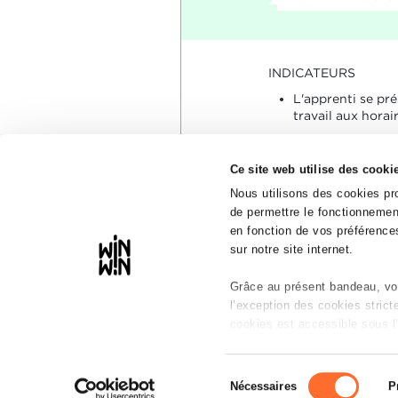
INDICATEURS
L'apprenti se pr
travail aux horai
SOCLES
Ce site web utilise des cooki
L'apprenti était t
Le cas échéant, l'
Nous utilisons des cookies pro
retards d'une ma
de permettre le fonctionnement
en fonction de vos préférences
sur notre site internet.
Grâce au présent bandeau, vou
l’exception des cookies stric
cookies est accessible sous l’
Il est précisé que la navigatio
Sélection
réseaux sociaux, sauvegarde d
Nécessaires
P
du