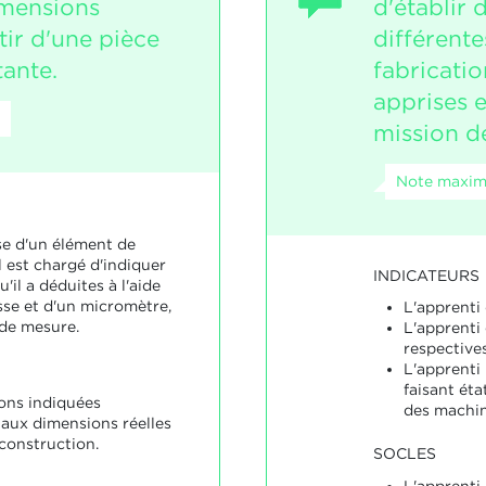
imensions
d'établir 
tir d'une pièce
différent
tante.
fabricatio
apprises e
mission de
Note maxima
se d'un élément de
l est chargé d'indiquer
INDICATEURS
'il a déduites à l'aide
sse et d'un micromètre,
L'apprenti
de mesure.
L'apprenti 
respectives
L'apprenti 
faisant ét
ons indiquées
des machine
aux dimensions réelles
construction.
SOCLES
L'apprenti 