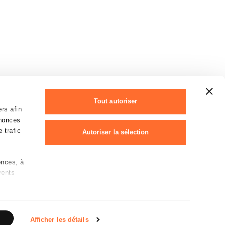
Tout autoriser
rs afin
nnonces
 trafic
Autoriser la sélection
ences, à
Refuser
rents
Déclaration des cookies
 sur les
rotection des données personnelles
e)
Afficher les détails