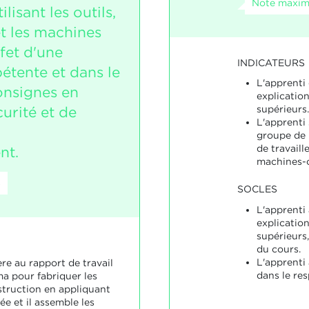
Note maxima
lisant les outils,
et les machines
ffet d'une
INDICATEURS
tente et dans le
L'apprenti
onsignes en
explicatio
urité et de
supérieurs.
L'apprenti 
groupe de m
de travaill
nt.
machines-o
8
SOCLES
L'apprenti
explicatio
supérieurs
du cours.
L'apprenti 
ère au rapport de travail
dans le res
ma pour fabriquer les
truction en appliquant
e et il assemble les