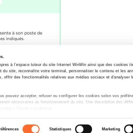
ésente à son poste de
res indiqués.
es.
oujours à l'heure.
apprenti a justifié ses
pres à l’espace tuteur du site Internet WinWin ainsi que des cookies tie
nière cohérente.
 du site, reconnaître votre terminal, personnaliser le contenu et les a
, offrir des fonctionnalités relatives aux médias sociaux et d'analyser le
s pouvez accepter, refuser ou configurer les cookies selon vos préfér
tement nécessaires au fonctionnement du site. Une description des diffé
onglet « Détails » ci-dessus.
n sur le site et certaines fonctionnalités (ex : lecture de vidéos, partage
P
es préférences de lecture vidéo, personnalisation de l’affichage du sit
références
Statistiques
Marketing