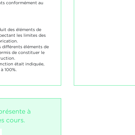
ents conformément au
duit des éléments de
ectant les limites des
rication.
 différents éléments de
ermis de constituer le
uction.
nction était indiquée,
e à 100%.
présente à
es cours.