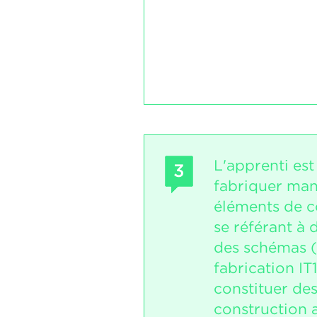
L'apprenti es
3
fabriquer man
éléments de c
se référant à 
des schémas (
fabrication IT
constituer de
construction 