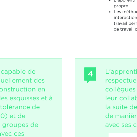
propre.
Les méthod
interaction
travail per
de travail
t capable de
L'apprent
4
uellement des
respectue
onstruction en
collègues
des esquisses et à
leur colla
tolérance de
la suite d
10) et de
de manière
s groupes de
avec ses c
avec ces