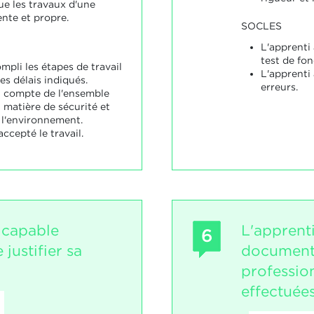
ue les travaux d'une
nte et propre.
SOCLES
L'apprenti
test de fo
mpli les étapes de travail
L'apprenti
es délais indiqués.
erreurs.
u compte de l'ensemble
 matière de sécurité et
 l'environnement.
ccepté le travail.
 capable
L'apprent
6
 justifier sa
documente
professio
effectuées