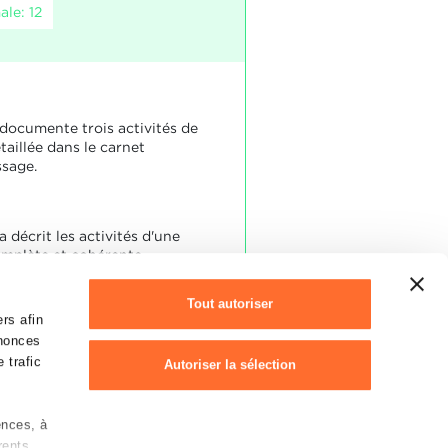
le: 12
 documente trois activités de
aillée dans le carnet
ssage.
a décrit les activités d'une
mplète et cohérente.
Tout autoriser
rs afin
nnonces
 trafic
Autoriser la sélection
ences, à
Refuser
rents