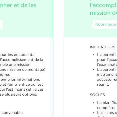
onner et de les
l'accompl
mission de
Note maxima
INDICATEURS
pour les documents
L'apprenti 
l'accomplissement de la
pour l'acc
mple une mission
l'examinat
u une mission de montage)
L'apprenti 
nome.
instruments
ionne les informations
accessoires,
jet (en triant ce qui est
réunit.
ui l'est moins) et, le cas
se plusieurs options.
SOCLES
La planific
complète.
t convenable.
Les listes 