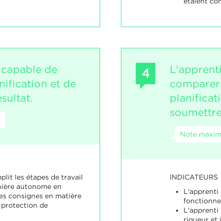
étaient co
t capable de
L'apprent
4
nification et de
comparer l
sultat.
planificat
soumettre
Note maxim
INDICATEURS
lit les étapes de travail
nière autonome en
L'apprenti 
es consignes en matière
fonctionne
 protection de
L'apprenti 
rigueur et i