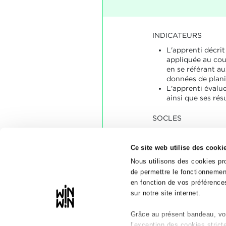
INDICATEURS
L'apprenti décrit
appliquée au cou
en se référant au
données de planif
L'apprenti évalu
ainsi que ses résu
SOCLES
L'apprenti a décr
d'une manière co
Ce site web utilise des cooki
l'aspect du cont
L'évaluation étai
Nous utilisons des cookies pro
et convenable.
de permettre le fonctionnement
en fonction de vos préférences
sur notre site internet.
Grâce au présent bandeau, vou
l’exception des cookies stric