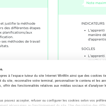
Note maxima
INDICATEURS
 et justifie la méthode
rs des différentes étapes
L'apprenti
x planifications/aux
manière dét
ication.
d'apprenti
e ses méthodes de travail
ltats.
SOCLES
L'apprenti 
manière co
it et justifié sa méthode
hérente, correcte sous
es.
enu et convenable.
t claire, compréhensible
pres à l’espace tuteur du site Internet WinWin ainsi que des cookies tie
 du site, reconnaître votre terminal, personnaliser le contenu et les a
, offrir des fonctionnalités relatives aux médias sociaux et d'analyser le
s pouvez accepter, refuser ou configurer les cookies selon vos préfér
tement nécessaires au fonctionnement du site. Une description des diffé