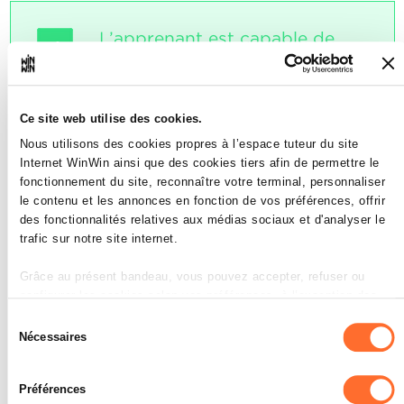
L’apprenant est capable de
4
procéder à la finition des
potages, entrées froides et
chaudes complexes,
Ce site web utilise des cookies.
d'organiser le dressage et
Nous utilisons des cookies propres à l’espace tuteur du site
l'envoi.
Internet WinWin ainsi que des cookies tiers afin de permettre le
fonctionnement du site, reconnaître votre terminal, personnaliser
Note maximale: 6
le contenu et les annonces en fonction de vos préférences, offrir
des fonctionnalités relatives aux médias sociaux et d'analyser le
trafic sur notre site internet.
INDICATEURS
Grâce au présent bandeau, vous pouvez accepter, refuser ou
configurer les cookies selon vos préférences, à l’exception des
contrôle le goût et la consistance
cookies strictement nécessaires au fonctionnement du site. Une
rectifie l’assaisonnement
Sélection
description des différents cookies est accessible sous l’onglet «
utilise la vaisselle correcte
Nécessaires
du
avant l’envoi, contrôle la température
Détails » ci-dessus.
consentement
SOCLES
Préférences
Il est précisé que la navigation sur le site et certaines