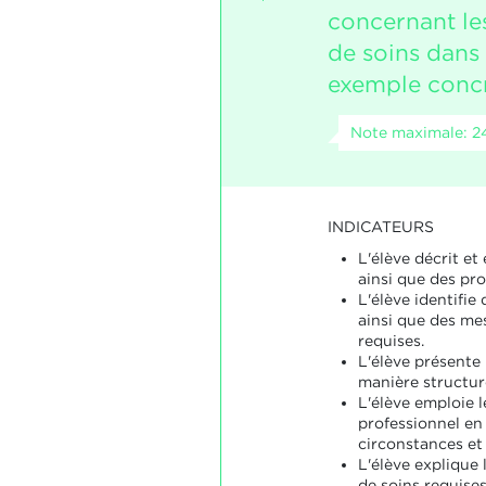
concernant le
de soins dans 
exemple concr
Note maximale: 2
INDICATEURS
L'élève décrit et
ainsi que des pr
L'élève identifie
ainsi que des me
requises.
L'élève présente 
manière structur
L'élève emploie l
professionnel en
circonstances et i
L'élève explique 
de soins requises