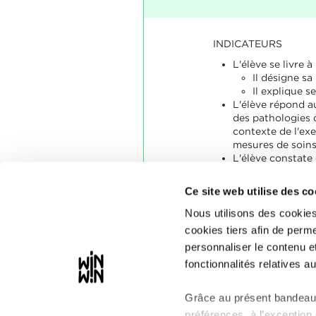
INDICATEURS
L'élève se livre 
Il désigne s
Il explique s
L'élève répond a
des pathologies 
contexte de l'ex
mesures de soins
L'élève constate 
cours de l'exécut
des circonstance
Ce site web utilise des co
Nous utilisons des cookies
SOCLES
cookies tiers afin de perme
L'élève a satisfai
personnaliser le contenu e
indicateurs ci-co
fonctionnalités relatives au
Grâce au présent bandeau,
préférences, à l’exception