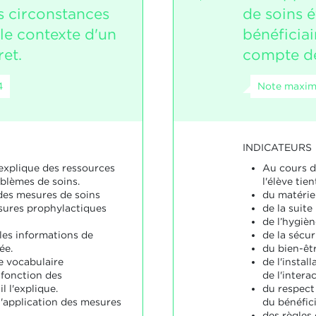
s circonstances
de soins 
le contexte d'un
bénéficiai
et.
compte de
4
Note maxim
INDICATEURS
 explique des ressources
Au cours d
oblèmes de soins.
l'élève tie
 des mesures de soins
du matériel
sures prophylactiques
de la suite
de l’hygièn
les informations de
de la sécur
ée.
du bien-êtr
e vocabulaire
de l'instal
 fonction des
de l'intera
l l'explique.
du respect
l'application des mesures
du bénéfici
.
des règles