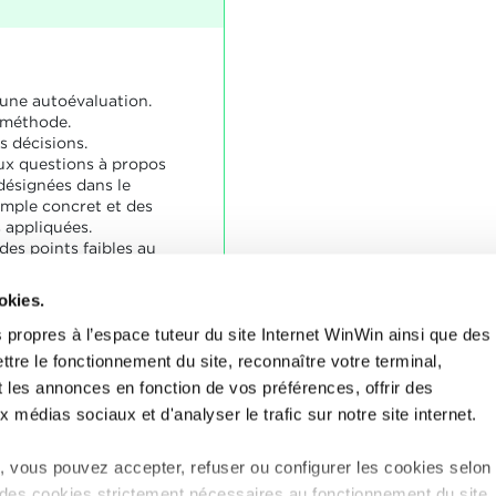
à une autoévaluation.
a méthode.
es décisions.
ux questions à propos
désignées dans le
emple concret et des
 appliquées.
des points faibles au
ion et de son évaluation
s de soins.
okies.
 propres à l’espace tuteur du site Internet WinWin ainsi que des
ttre le fonctionnement du site, reconnaître votre terminal,
t à la majorité des
t les annonces en fonction de vos préférences, offrir des
ntre.
x médias sociaux et d'analyser le trafic sur notre site internet.
 vous pouvez accepter, refuser ou configurer les cookies selon
 des cookies strictement nécessaires au fonctionnement du site