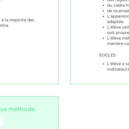
du cadre h
de sa propr
L'apparenc
t à la majorité des
adaptée.
ntre.
L'élève vei
soit propre
L'élève met
manière c
SOCLES
L'élève a s
indicateurs
e sa méthode.