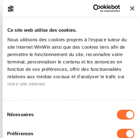
commande. L'apprenti identifie les
produits livrés. L'apprenti vérifie que la
livraison des produits corresponde à la
commande. L'apprenti constate les
anomalies éventuelles par rapport à la
Ce site web utilise des cookies.
commande ainsi que les défauts
Nous utilisons des cookies propres à l’espace tuteur du
manifestes des marchandises livrées.
L'apprenti est attentif aux dates de
site Internet WinWin ainsi que des cookies tiers afin de
péremption. L'apprenti enregistre
permettre le fonctionnement du site, reconnaître votre
correctement l'ensemble des produits.
terminal, personnaliser le contenu et les annonces en
fonction de vos préférences, offrir des fonctionnalités
SOCLES
relatives aux médias sociaux et d'analyser le trafic sur
L'apprenti a satisfait à la majorité des
notre site internet.
indicateurs ci-contre.
Grâce au présent bandeau, vous pouvez accepter, refuser
ou configurer les cookies selon vos préférences, à
Sélection
l’exception des cookies strictement nécessaires au
Nécessaires
du
fonctionnement du site. Une description des différents
L'apprenti est capable de
consentement
2
cookies est accessible sous l’onglet « Détails » ci-dessus.
stocker correctement et de
Préférences