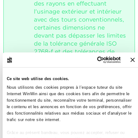
des rayons en effectuant
l'usinage extérieur et intérieur
avec des tours conventionnels,
certaines dimensions ne
devant pas dépasser les limites
de la tolérance générale ISO
2768-f et des tolérances de
fabrication IT7 à IT10
conformément à leur fonction
sur la pièce de travail finie.
Ce site web utilise des cookies.
Nous utilisons des cookies propres à l’espace tuteur du site
Note maximale: 18
Internet WinWin ainsi que des cookies tiers afin de permettre le
fonctionnement du site, reconnaître votre terminal, personnaliser
le contenu et les annonces en fonction de vos préférences, offrir
des fonctionnalités relatives aux médias sociaux et d'analyser le
INDICATEURS
trafic sur notre site internet.
Les pièces de travail tournées sont
dans un état convenable.
Grâce au présent bandeau, vous pouvez accepter, refuser ou
L'apprenti respecte la suite des étapes