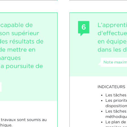
 capable de
L’apprent
6
 son supérieur
d'effectue
es résultats de
en équipe
 de mettre en
dans les d
marques
Note maxim
la poursuite de
INDICATEURS
Les tâches 
Les priorit
dispositio
Les tâches
méthodiqu
s travaux sont soumis au
Le plan de 
chique.