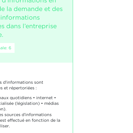
 d’informations en
de la demande et des
’informations
s dans l’entreprise
e.
ale: 6
s d’informations sont
 et répertoriées :
naux quotidiens • internet •
cialisée (législation) • médias
on).
es sources d’informations
est effectué en fonction de la
liser.