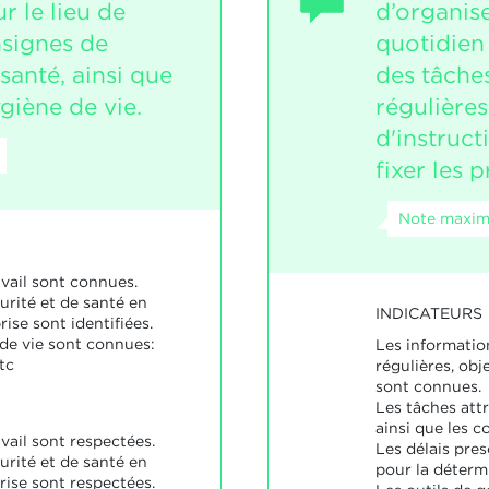
r le lieu de
d’organise
onsignes de
quotidien
 santé, ainsi que
des tâches
ygiène de vie.
régulières 
d'instruct
fixer les p
Note maxima
vail sont connues.
urité et de santé en
INDICATEURS
ise sont identifiées.
 de vie sont connues:
Les informatio
tc
régulières, obj
sont connues.
Les tâches attr
ainsi que les 
vail sont respectées.
Les délais pres
urité et de santé en
pour la détermi
rise sont respectées.