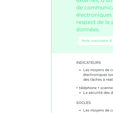
externes, d’ut
de communica
électroniques 
respect de la 
données.
Note maximale: 6
INDICATEURS
Les moyens de 
électroniques son
des tâches à réali
• téléphone • scanner
La sécurité des 
SOCLES
Les moyens de 