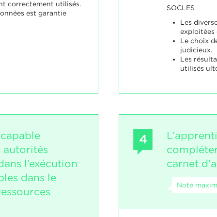
t correctement utilisés.
SOCLES
données est garantie
Les divers
exploitées 
Le choix d
judicieux.
Les résult
utilisés ul
 capable
L’apprent
4
s autorités
compléter
ans l’exécution
carnet d’
ples dans le
Note maxima
ressources