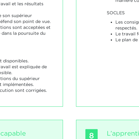
manière co
vail et les résultats
SOCLES
e son supérieur
défend son point de vue.
Les consign
ions sont acceptées et
respectés.
 dans la poursuite du
Le travail 
Le plan de 
t disponibles.
avail est expliquée de
sible.
ions du supérieur
t implémentées.
cution sont corrigées.
 capable
L’apprent
8