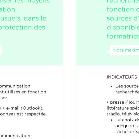
iliser les moyens
recherche
tion
fonction 
usuels, dans le
sources d
protection des
disponible
formatric
Note maxim
INDICATEURS
communication
Les source
t utilisés en fonction
recherchées
ser :
• presse / jour
 • e-mail (Outlook).
littérature spé
données est respectée.
(radio, télévisi
Le choix d
adéquates 
tâche à réa
communication