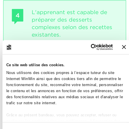
L'apprenant est capable de
4
préparer des desserts
complexes selon des recettes
existantes.
Note maximale: 12
Ce site web utilise des cookies.
INDICATEURS
Nous utilisons des cookies propres à l’espace tuteur du site
Internet WinWin ainsi que des cookies tiers afin de permettre le
assemble les ingrédients en quantité
fonctionnement du site, reconnaître votre terminal, personnaliser
correcte
le contenu et les annonces en fonction de vos préférences, offrir
fait la mise en place
utilise les techniques culinaires
des fonctionnalités relatives aux médias sociaux et d'analyser le
correctes
trafic sur notre site internet.
respecte les températures
respecte les règles d’hygiène
Grâce au présent bandeau, vous pouvez accepter, refuser ou
configurer les cookies selon vos préférences, à l’exception des
SOCLES
cookies strictement nécessaires au fonctionnement du site. Une