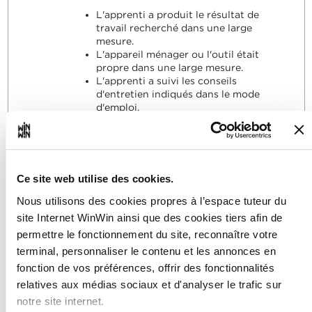
L'apprenti a produit le résultat de
travail recherché dans une large
mesure.
L'appareil ménager ou l'outil était
propre dans une large mesure.
L'apprenti a suivi les conseils
d'entretien indiqués dans le mode
d'emploi.
La sécurité était assurée dans une
large mesure.
Ce site web utilise des cookies.
Nous utilisons des cookies propres à l’espace tuteur du
site Internet WinWin ainsi que des cookies tiers afin de
L'apprenti est capable de
4
permettre le fonctionnement du site, reconnaître votre
distinguer différents types de
terminal, personnaliser le contenu et les annonces en
souillures de manière
fonction de vos préférences, offrir des fonctionnalités
autonome et d'opter pour des
relatives aux médias sociaux et d'analyser le trafic sur
méthodes de nettoyage et
notre site internet.