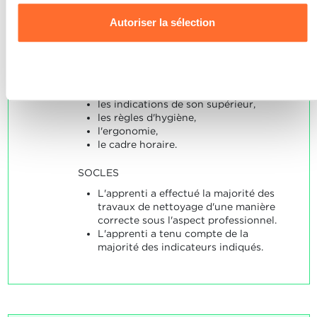
intermédiaire d'un logement ou d'une
utilisons les cookies et sommes amenés à traiter vos
Autoriser la sélection
salle de bains.
données personnelles, vous pouvez consulter notre
L'apprenti tient compte des points
Charte d’usage des cookies
et notre
Politique de
suivants au cours de ses activités:
confidentialité.
le mode d'emploi,
Refuser
les consignes en matière de sécurité,
les habitudes et les souhaits du client,
les indications de son supérieur,
les règles d'hygiène,
l'ergonomie,
le cadre horaire.
SOCLES
L'apprenti a effectué la majorité des
travaux de nettoyage d'une manière
correcte sous l'aspect professionnel.
L'apprenti a tenu compte de la
majorité des indicateurs indiqués.