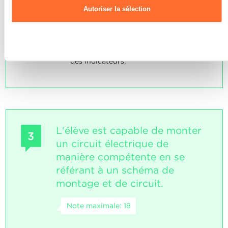
vigueur en matière de sécurité.
Autoriser la sélection
SOCLES
Refuser
L'élève a convenablement répondu
aux énoncés typiques dans le contexte
des indicateurs.
L'élève est capable de monter
3
un circuit électrique de
manière compétente en se
référant à un schéma de
montage et de circuit.
Note maximale: 18