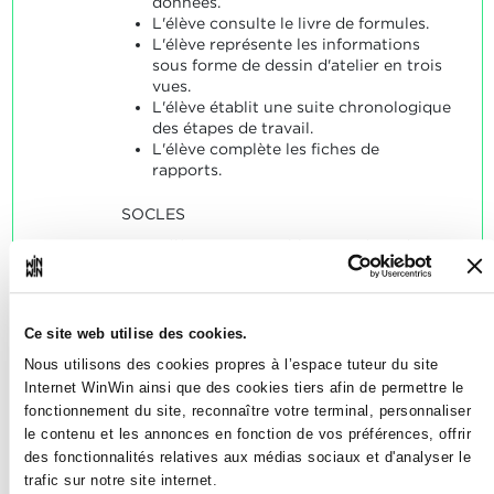
données.
L'élève consulte le livre de formules.
L'élève représente les informations
sous forme de dessin d'atelier en trois
vues.
L'élève établit une suite chronologique
des étapes de travail.
L'élève complète les fiches de
rapports.
SOCLES
L'élève a convenablement répondu
aux énoncés typiques dans le contexte
des indicateurs.
Ce site web utilise des cookies.
Nous utilisons des cookies propres à l’espace tuteur du site
Internet WinWin ainsi que des cookies tiers afin de permettre le
fonctionnement du site, reconnaître votre terminal, personnaliser
L'élève est capable de
le contenu et les annonces en fonction de vos préférences, offrir
2
des fonctionnalités relatives aux médias sociaux et d'analyser le
fabriquer des pièces détachées
trafic sur notre site internet.