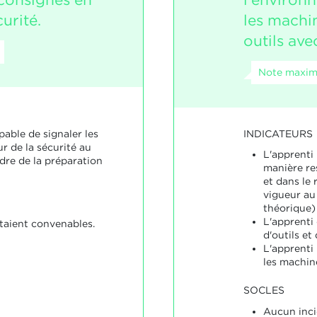
urité.
les machin
outils ave
Note maxim
INDICATEURS
pable de signaler les
r de la sécurité au
L'apprenti
adre de la préparation
manière re
et dans le
vigueur au 
théorique)
L'apprenti
étaient convenables.
d'outils et
L'apprenti 
les machin
SOCLES
Aucun inci