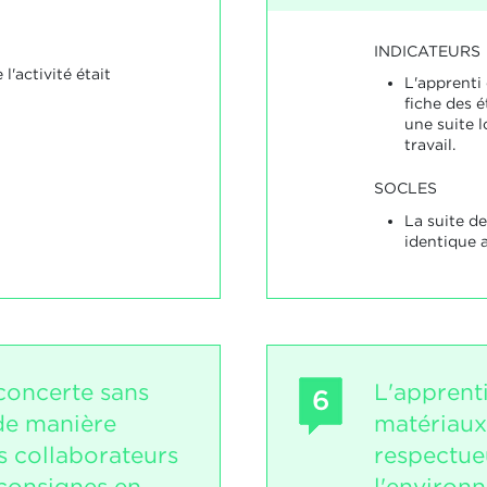
INDICATEURS
l'activité était
L'apprenti 
fiche des é
une suite 
travail.
SOCLES
La suite de
identique a
 concerte sans
L'apprent
6
de manière
matériaux
s collaborateurs
respectue
consignes en
l'environ