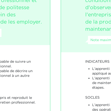
rofessionnel et
condition
de politesse
d'observer
in des
l'entrepri
 de les employer.
de la prod
maintenan
Note maxima
INDICATEURS
pable de suivre un
ionnel.
L'apprenti 
pable de décrire un
appliqué au
ionnel à un autre
L'apprenti
de mainten
étapes.
SOCLES
ris et reproduit le
retien professionnel.
L'apprenti 
des opérat