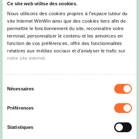
Ce site web utilise des cookies.
Nous utilisons des cookies propres à l’espace tuteur du
site Internet WinWin ainsi que des cookies tiers afin de
permettre le fonctionnement du site, reconnaître votre
terminal, personnaliser le contenu et les annonces en
Formation « Refresher » pour tuteurs
fonction de vos préférences, offrir des fonctionnalités
dans le cadre de l’apprentissage en
relatives aux médias sociaux et d'analyser le trafic sur
entreprise
notre site internet.
Publié le 20/01/2025
Grâce au présent bandeau, vous pouvez accepter,
refuser ou configurer les cookies selon vos préférences,
Sélection
à l’exception des cookies strictement nécessaires au
Nécessaires
du
fonctionnement du site. Une description des différents
consentement
Vous avez accompli votre formation pour tuteurs
cookies est accessible sous l’onglet « Détails » ci-
entre 2010 et 2020 ?
Préférences
dessus.
C’est le moment d'actualiser vos connaissances sur
l’apprentissage et les défis du monde professionnel
Il est précisé que la navigation sur le site et certaines
Statistiques
d'aujourd'hui !
fonctionnalités (ex : lecture de vidéos, partage sur les
Restez à jour :
Découvrez les nouveautés de la