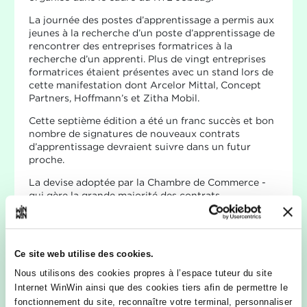
La journée des postes d’apprentissage a permis aux
jeunes à la recherche d’un poste d’apprentissage de
rencontrer des entreprises formatrices à la
recherche d’un apprenti. Plus de vingt entreprises
formatrices étaient présentes avec un stand lors de
cette manifestation dont Arcelor Mittal, Concept
Partners, Hoffmann’s et Zitha Mobil.
Cette septième édition a été un franc succès et bon
nombre de signatures de nouveaux contrats
d’apprentissage devraient suivre dans un futur
proche.
La devise adoptée par la Chambre de Commerce -
qui gère la grande majorité des contrats
d’apprentissage signés au Luxembourg - « Plus de
jeunes, des jeunes mieux formés » résume les défis
qui se posent au plan national en matière de
formation professionnelle, dont notamment la
Ce site web utilise des cookies.
motivation et la sensibilisation des jeunes à
l‘apprentissage et l’assurance d’une formation de
Nous utilisons des cookies propres à l’espace tuteur du site
qualité outillant les apprentis des compétences
Internet WinWin ainsi que des cookies tiers afin de permettre le
requises par le marché du travail luxembourgeois.
fonctionnement du site, reconnaître votre terminal, personnaliser