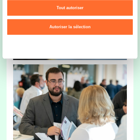
Pour de plus amples informations sur la manière dont nous
Tout autoriser
utilisons les cookies et sommes amenés à traiter vos données
personnelles, vous pouvez consulter notre
Charte d’usage des
cookies
et notre
Politique de confidentialité.
Autoriser la sélection
Refuser