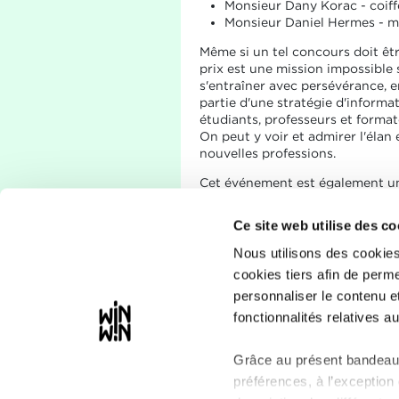
Monsieur Dany Korac - coiff
Monsieur Daniel Hermes - mé
Même si un tel concours doit êt
prix est une mission impossible s
s'entraîner avec persévérance, e
partie d'une stratégie d'informat
étudiants, professeurs et formate
On peut y voir et admirer l'élan e
nouvelles professions.
Cet événement est également un 
Une réunion, fixée pour le 27 s
Ce site web utilise des co
Interview Roger Thoss - Cham
Nous utilisons des cookies
Plus d’informations sur
www.rtl.
cookies tiers afin de perme
Source: SCRIPT en collaboration
personnaliser le contenu e
fonctionnalités relatives au
Grâce au présent bandeau,
préférences, à l’exception