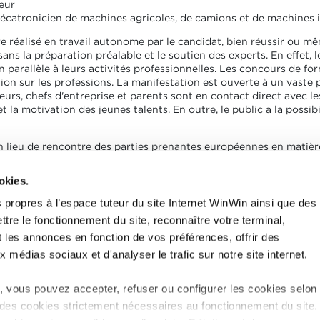
eur
catronicien de machines agricoles, de camions et de machines i
re réalisé en travail autonome par le candidat, bien réussir ou 
ans la préparation préalable et le soutien des experts. En effet, 
n parallèle à leurs activités professionnelles. Les concours de fo
ion sur les professions. La manifestation est ouverte à un vaste pu
urs, chefs d'entreprise et parents sont en contact direct avec les
t la motivation des jeunes talents. En outre, le public a la possib
lieu de rencontre des parties prenantes européennes en matière
eptembre 2018, a permis un échange entre les représentants conc
okies.
bre de Commerce:
Interview
 propres à l’espace tuteur du site Internet WinWin ainsi que des
lu
ttre le fonctionnement du site, reconnaître votre terminal,
 avec la rédaction de RTL.lu
t les annonces en fonction de vos préférences, offrir des
x médias sociaux et d'analyser le trafic sur notre site internet.
 vous pouvez accepter, refuser ou configurer les cookies selon
 des cookies strictement nécessaires au fonctionnement du site