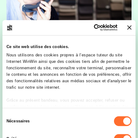
970 nouveaux contrats
d’apprentissage enregistrés : un
Ce site web utilise des cookies.
chiffre record pour la Chambre de
Nous utilisons des cookies propres à l’espace tuteur du site
Commerce
Internet WinWin ainsi que des cookies tiers afin de permettre le
fonctionnement du site, reconnaître votre terminal, personnaliser
Publié le 10/04/2016
le contenu et les annonces en fonction de vos préférences, offrir
des fonctionnalités relatives aux médias sociaux et d'analyser le
trafic sur notre site internet.
Grâce au présent bandeau, vous pouvez accepter, refuser ou
L’apprentissage au Luxembourg suit le concept de
configurer les cookies selon vos préférences, à l’exception des
l’éducation en alternance, dite « duale », c’est-à-dire
que la formation se fait tant à l’école qu’en
cookies strictement nécessaires au fonctionnement du site. Une
Sélection
entreprise. Ainsi les apprentis, à travers une
description des différents cookies est accessible sous l’onglet «
Nécessaires
du
formation orientée vers la pratique, assimilent des
Détails » ci-dessus.
consentement
compétences leur facilitant l’intégration sur le
marché de l’emploi, et les patrons-formateurs,