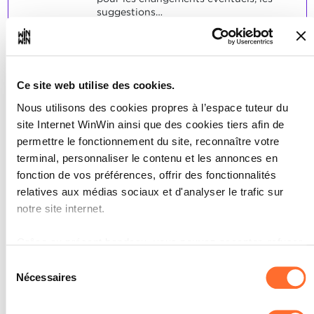
suggestions…
contrôle la mise en place
SOCLES
Le service est bien coordonné et organisé.
Ce site web utilise des cookies.
Nous utilisons des cookies propres à l’espace tuteur du
site Internet WinWin ainsi que des cookies tiers afin de
permettre le fonctionnement du site, reconnaître votre
L’apprenant est capable
terminal, personnaliser le contenu et les annonces en
2
fonction de vos préférences, offrir des fonctionnalités
d’assurer le service de son
relatives aux médias sociaux et d'analyser le trafic sur
rang.
notre site internet.
Note maximale: 24
Grâce au présent bandeau, vous pouvez accepter, refuser
ou configurer les cookies selon vos préférences, à
Sélection
l’exception des cookies strictement nécessaires au
Nécessaires
du
INDICATEURS
fonctionnement du site. Une description des différents
consentement
accueille et installe les clients
cookies est accessible sous l’onglet « Détails » ci-dessus.