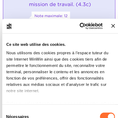
mission de travail. (4.3c)
Note maximale: 12
INDICATEURS
Ce site web utilise des cookies.
L'apprenti dispose d'un schéma.
L'apprenti explique les tâches
Nous utilisons des cookies propres à l’espace tuteur du
partielles respectives dans un rapport
site Internet WinWin ainsi que des cookies tiers afin de
de travail.
permettre le fonctionnement du site, reconnaître votre
L'apprenti rédige un rapport de travail
faisant état des méthodes de
terminal, personnaliser le contenu et les annonces en
fabrication, des machines et des outils.
fonction de vos préférences, offrir des fonctionnalités
relatives aux médias sociaux et d'analyser le trafic sur
SOCLES
notre site internet.
L'apprenti a produit un rapport de
travail propre.
Grâce au présent bandeau, vous pouvez accepter, refuser
Les méthodes de fabrication ainsi que
ou configurer les cookies selon vos préférences, à
les interactions décrites permettent de
Sélection
fabriquer la pièce de travail de manière
l’exception des cookies strictement nécessaires au
Nécessaires
du