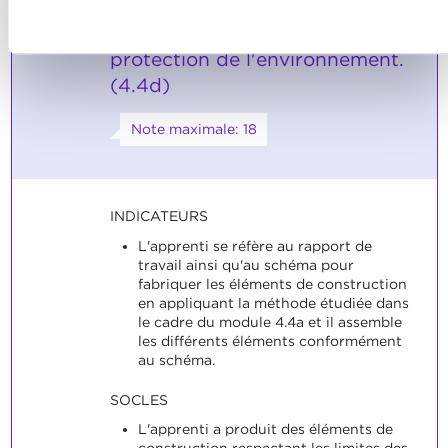
confidentialité.
respect des consignes en
Refuser
matière de sécurité et de
protection de l'environnement.
(4.4d)
Note maximale: 18
INDICATEURS
L'apprenti se réfère au rapport de
travail ainsi qu'au schéma pour
fabriquer les éléments de construction
en appliquant la méthode étudiée dans
le cadre du module 4.4a et il assemble
les différents éléments conformément
au schéma.
SOCLES
L'apprenti a produit des éléments de